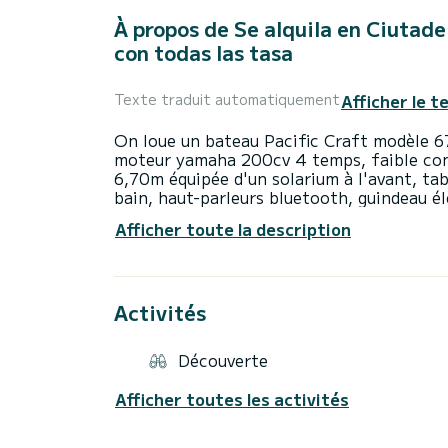
À propos de Se alquila en Ciutade
con todas las tasa
Afficher le t
Texte traduit automatiquement
On loue un bateau Pacific Craft modèle 67
moteur yamaha 200cv 4 temps, faible co
6,70m équipée d'un solarium à l'avant, tab
bain, haut-parleurs bluetooth, guindeau él
Départ du port de Ciutadella, point idéal po
Afficher toute la description
comme Son Saura, Turqueta, Macarella, Mit
Algaiarens, El Pilar, Pregonda, Binimel.la,
ou entre amis.
Le prix comprend la TVA, l'assurance, le n
Activités
Aucun frais supplémentaire à ajouter sauf 
Très important, pour piloter ce bateau, v
Découverte
Navigation de Base) ou supérieur.
En cas de réservation sans avoir la qualif
Afficher toutes les activités
effectué.
IMPORTANT : Pas de frais supplémentaires