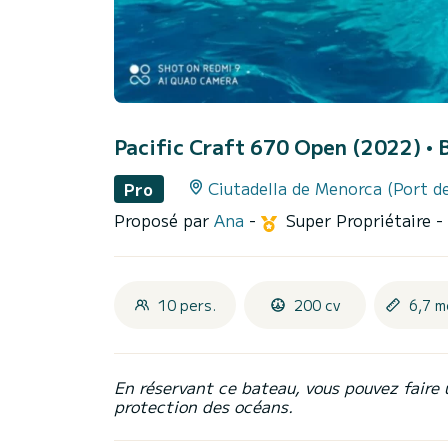
Pacific Craft 670 Open (2022)
• 
Ciutadella de Menorca (Port de
Pro
Proposé par
Ana
-
Super Propriétaire
-
10 pers.
200 cv
6,7 m
En réservant ce bateau, vous pouvez faire 
protection des océans.