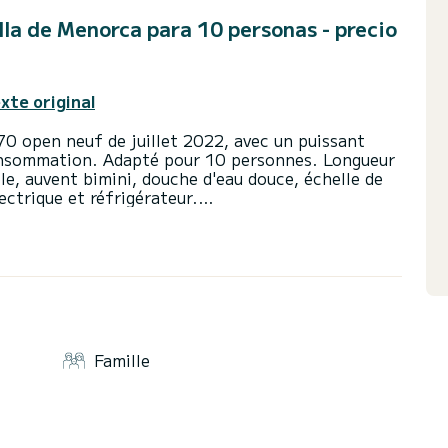
lla de Menorca para 10 personas - precio
exte original
0 open neuf de juillet 2022, avec un puissant
nsommation. Adapté pour 10 personnes. Longueur
le, auvent bimini, douche d'eau douce, échelle de
ectrique et réfrigérateur.
ur visiter les criques et plages sauvages de l'île
jana, Trebaluger, Fustam, Escorxada, Binigaus,
 Cavalleria. Idéal pour passer une journée en famille
ettoyage, les taxes et l'amarrage au port de base.
l'essence utilisée.
ous devez avoir au minimum le PNB (Patron de
Famille
ication requise, aucun remboursement ne sera
 par rapport au prix payé sur ce site web (sauf