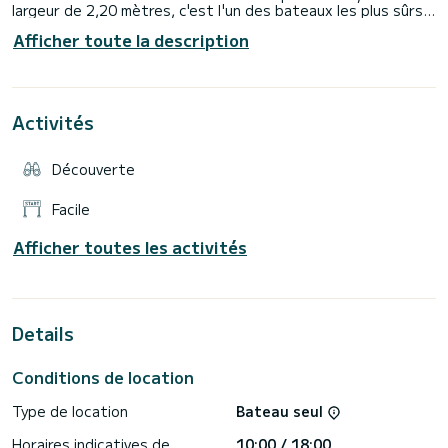
largeur de 2,20 mètres, c'est l'un des bateaux les plus sûrs
du marché, il se compose d'un solarium, d'un toit bimini en
Afficher toute la description
acier inoxydable, d'une cabine pour ranger serviettes et
Activités
Découverte
Facile
Afficher toutes les activités
Details
Conditions de location
Type de location
Bateau seul
Horaires indicatives de
10:00 / 18:00