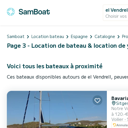
el Vendrel
Choisir vos
Samboat
Location bateau
Espagne
Catalogne
Pr
Page 3 - Location de bateau & location de 
Voici tous les bateaux à proximité
Ces bateaux disponibles autours de el Vendrell, peuve
Bavari
Sitge
Notre Vo
à 120.-€
Voilier
personne
Annula
L'un des