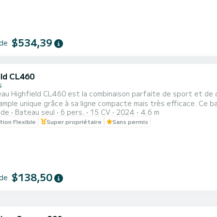
$534,39
 de
eld CL460
s
au Highfield CL460 est la combinaison parfaite de sport et de 
nique grâce à sa ligne compacte mais très efficace. Ce bateau peut être loué sans permis avec 15 cv ou avec
ide
Bateau seul
6 pers.
15 CV
2024
4.6 m
vec 40 cv. Grâce à son design, la capacité maximale est de 6 pe
tion Flexible
Super propriétaire
Sans permis
$138,50
 de