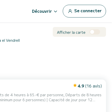
Se connecter
Découvrir
Afficher la carte
 el Vendrell
4.9
(16 avis)
arts de 4 heures à 65.-€ par personne, Départs de 8 heures
 minimum pour 6 personnes) | Capacité de jour pour 12
sine équipée, deux salles de bains, l'une avec douche | |
chts, un bateau de 11,91 mètres de longu...