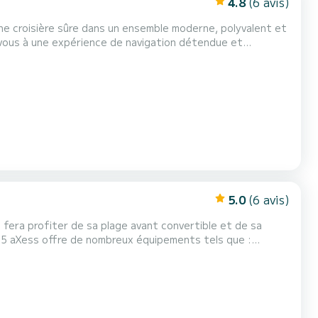
4.8
(6 avis)
une croisière sûre dans un ensemble moderne, polyvalent et
outes les plages du Garraf.
5.0
(6 avis)
 fera profiter de sa plage avant convertible et de sa
 soleil avant convertible, GPS, teck synthétique