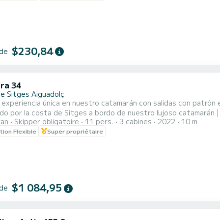
$230,84
 de
ra 34
de Sitges Aiguadolç
 experiencia única en nuestro catamarán con salidas con patrón e
o por la costa de Sitges a bordo de nuestro lujoso catamarán | 
ran
Skipper obligatoire
11 pers.
3 cabines
2022
10 m
los paisajes más impresionantes de la región, todo bajo la guía experta
tion Flexible
Super propriétaire
disfrutar de un día de sol, hacer un recorrido relajante o practi
$1 084,95
 de