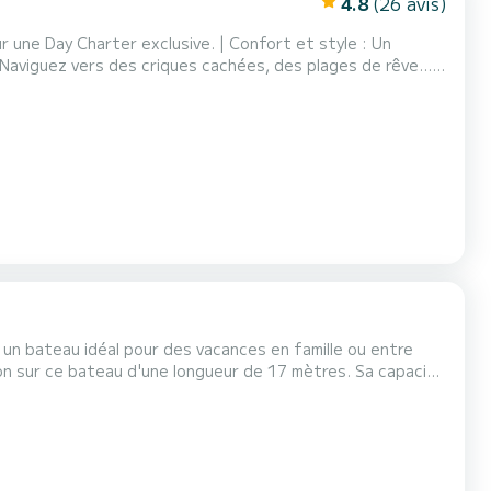
4.8
(26 avis)
 une Day Charter exclusive. | Confort et style : Un
: Naviguez vers des criques cachées, des plages de rêve… |
ement unique. | Nous incluons : Paddle surf, équipements de
, Donut, Bananasky… | Ses couchers de sole...
un bateau idéal pour des vacances en famille ou entre
Dessalinisateur, Douche de pont, Pilote automatique, Propulseur d'étrave, Barbecue, Winch électrique. Nous vous inviton...