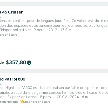
a 45 Cruiser
s
tions et confort pour de longues journées. Ce voilier est doté d
tion des espaces et autonomie pour les journées les plus longues
Skipper obligatoire
9 pers.
2012
13.6 m
propriétaire
$357,80
 de
ld Patrol 600
s
au Highfield PA600 est la combinaison parfaite de sport et de c
nique dans sa gamme compacte mais très efficace. Ce bateau est propulsé par un moteur Honda de 100cv capable
ide
Skipper optionnel
8 pers.
100 CV
2024
6 m
dre 30 nœuds ! Grâce à son design, la capacité maximale est de
tion Flexible
Super propriétaire