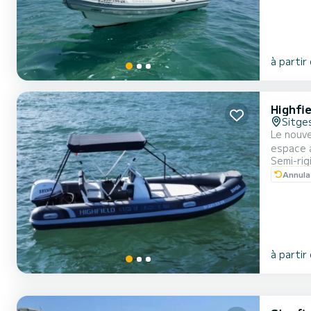
à partir
Highfi
Sitge
Le nouve
espace ample u
Semi-rig
permis a
Annula
à partir