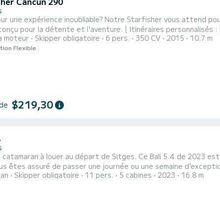
sher Cancun 290
s
ur une expérience inoubliable? Notre Starfisher vous attend pour
onçu pour la détente et l'aventure. | Itinéraires personnalisés 
à moteur
Skipper obligatoire
6 pers.
350 CV
2015
10.7 m
 absolue : Profitez avec des amis ou en famille dans un environn
tion Flexible
en apnée. | Non inclus :Tambi, vous pouvez réserver : wakeboard
$219,30
 de
4
s
catamaran à louer au départ de Sitges. Ce Bali 5.4 de 2023 est 
ran
Skipper obligatoire
11 pers.
5 cabines
2023
16.8 m
s. Il possède notamment les équipements suivants : Climatisation, Haut-parleurs extérieurs,