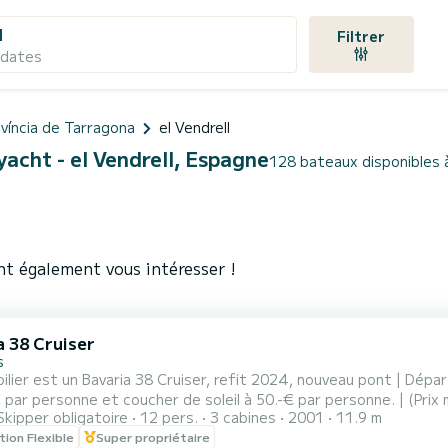
l
Filtrer
 dates
ovíncia de Tarragona
el Vendrell
yacht - el Vendrell, Espagne
128 bateaux disponibles à
nt également vous intéresser !
a 38 Cruiser
s
ilier est un Bavaria 38 Cruiser, refit 2024, nouveau pont | Dép
 par personne et coucher de soleil à 50.-€ par personne. | (Prix
Skipper obligatoire
12 pers.
3 cabines
2001
11.9 m
s plus le skipper, pour dormir jusqu'à 6 personnes. 3 cabines, cui
tion Flexible
Super propriétaire
 modèles les plus reconnus du chantier naval allemand Bavaria Ya