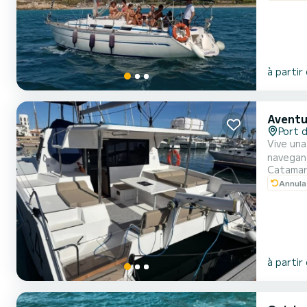
à partir
Aventu
Port 
Vive una
navegand
Catama
exploras 
Annula
quieras 
à partir