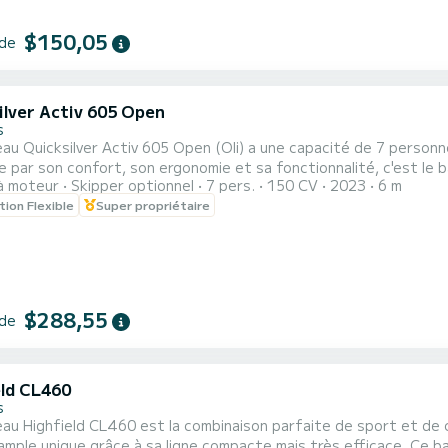
$150,05
 de
ilver Activ 605 Open
s
au Quicksilver Activ 605 Open (Oli) a une capacité de 7 personn
e par son confort, son ergonomie et sa fonctionnalité, c'est le 
à moteur
Skipper optionnel
7 pers.
150 CV
2023
6 m
êche. Le moteur hors-bord Mercury de 150 CV garantit une navigation rapide et sûre qui permet de
tion Flexible
Super propriétaire
er toutes sortes de sports nautiques.
$288,55
 de
eld CL460
s
au Highfield CL460 est la combinaison parfaite de sport et de 
ique grâce à sa ligne compacte mais très efficace. Ce bateau est propulsé par un moteur Selva de 40cv capable