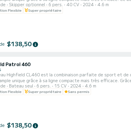
ide
Skipper optionnel
6 pers.
40 CV
2024
4.6 m
dre 20 nœuds ! Grâce à son design, la capacité maximale est de
tion Flexible
Super propriétaire
$138,50
 de
ld Patrol 460
s
au Highfield CL460 est la combinaison parfaite de sport et de 
espace ampl
ide
Bateau seul
6 pers.
15 CV
2024
4.6 m
tion Flexible
Super propriétaire
Sans permis
$138,50
 de