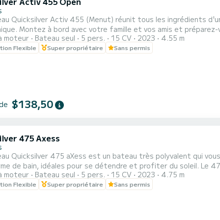
ilver Activ 455 Open
s
au Quicksilver Activ 455 (Menut) réunit tous les ingrédients d'
-vous à une expérience de navigation détendue et
à moteur
Bateau seul
5 pers.
15 CV
2023
4.55 m
amusante. Louez notre bateau de base pour naviguer et profiter de t
tion Flexible
Super propriétaire
Sans permis
$138,50
 de
ilver 475 Axess
s
au Quicksilver 475 aXess est un bateau très polyvalent qui vous
ain, idéales pour se détendre et profiter du soleil. Le 475 aXess offre de nombreux équipements tels que :
à moteur
Bateau seul
5 pers.
15 CV
2023
4.75 m
de musique Bluetooth, bimini en acier inoxydable, table, bain de
tion Flexible
Super propriétaire
Sans permis
ep), plateforme de bain et échelle de bain.