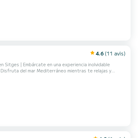
4.6
(11 avis)
n Sitges | Embárcate en una experiencia inolvidable
Disfruta del mar Mediterráneo mientras te relajas y
 de nuestro patrón profesional | | Ya sea que
car deportes acuáticos, nuestra salida con patrón est...