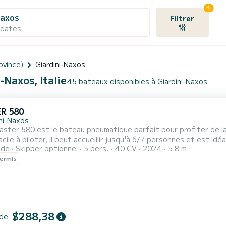
1
Naxos
Filtrer
 dates
ovince)
Giardini-Naxos
-Naxos, Italie
45 bateaux disponibles à Giardini-Naxos
R 580
ini-Naxos
ster 580 est le bateau pneumatique parfait pour profiter de la
acile à piloter, il peut accueillir jusqu'à 6/7 personnes et est idé
ide
Skipper optionnel
5 pers.
40 CV
2024
5.8 m
passer une journée inoubliable entre eaux cristallines, grottes marines
ermis
que est situé à Giardini Naxos, dans un emplacement stratégique 
$288,38
 de