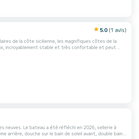
5.0
(1 avis)
ires de la côte sicilienne, les magnifiques côtes de la
r hors-bord de 40 chevaux et peut donc être conduit par
te en mer inoubliable en famille ou entre ami...
 neuves. Le bateau a été réfléchi en 2026, sellerie à
me arrière, douche sur le bain de soleil avant, double bain