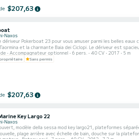
$207,63
 de
boat
ini-Naxos
 dériveur Pokerboat 23 pour vous amuser parmi les belles eaux cla
a charmante Baia dei Ciclopi. Le dériveur est spacieux, incroyablement stable et très confortable et peut
ide
Accompagnateur optionnel
6 pers.
40 CV
2017
5 m
ir jusqu'à 6 personnes à bord. Le Pokerboat dispose d'un moteu
propriétaire
Sans permis
s même sans permis bateau, vous offrant une expérience de condui
$207,63
 de
Marine Key Largo 22
ini-Naxos
uvert, modèle della sessa mod key largo21, plateformes séparées
uvelle, plage arrière avec échelle de bain, douche sur la platefor