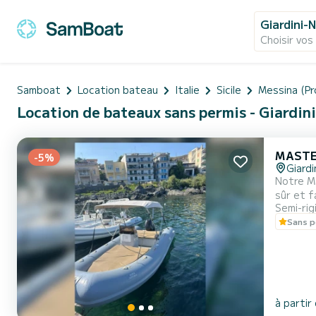
Giardini-
Choisir vos
Samboat
Location bateau
Italie
Sicile
Messina (Pr
Location de bateaux sans permis - Giardini
MASTE
-5%
Giard
Notre Ma
sûr et f
Semi-rig
désirant 
Sans p
pneumati
à partir