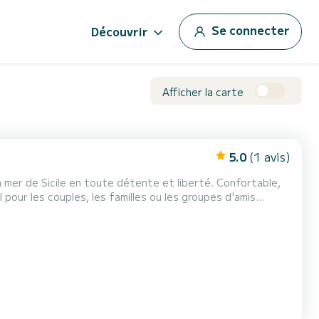
Se connecter
Découvrir
Afficher la carte
5.0
(1 avis)
 mer de Sicile en toute détente et liberté. Confortable,
al pour les couples, les familles ou les groupes d'amis
 et vues à couper le souffle. Le bateau
pour explorer certaines des plus belles localité...