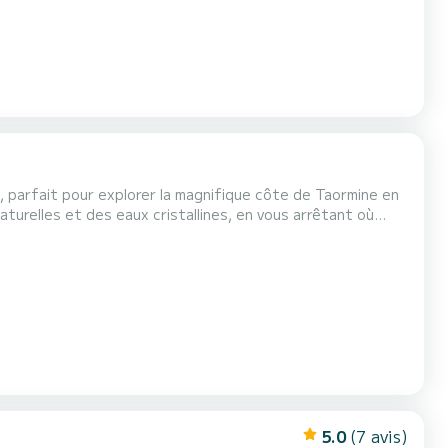
f, parfait pour explorer la magnifique côte de Taormine en
urelles et des eaux cristallines, en vous arrêtant où
 Facile à conduire et idéale même pour les débutants, le
pour les couples, les familles ou les p...
5.0
(7 avis)