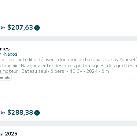
$207,63
 de
ries
ini-Naxos
 mer en toute liberté avec la location du bateau Drive by Yoursel
tonomie. Naviguez entre des baies pittoresques, des grottes nat
à moteur
Bateau seul
6 pers.
40 CV
2024
6 m
férez pour vous baigner ou simplement vous détendre au soleil. |
ermis
eut accueillir jusqu'à 6 personnes, en en faisant un choix parfait 
$288,38
 de
a 2025