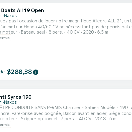
 Boats All 19 Open
ini-Naxos
ez pas l'occasion de louer notre magnifique Allegra ALL 21, un
d'un moteur Honda 40/60 CV ne nécessitant pas de permis batea
à moteur
Bateau seul
8 pers.
40 CV
2020
6.5 m
ositifs de sécurité aux mains courantes en acier inoxydable à l'av
ermis
$288,38
 de
nti Syros 190
ini-Naxos
 PERMIS Chantier - Salmeri Modèle - 190 Longueur pi. - 5,7 m Largeur - 2,25 m environ Accessoires -
ancre, Pare-brise avec poignée, Balcon avant en acier, Siège c
à moteur
Skipper optionnel
7 pers.
40 CV
2018
6 m
ion, Coussins, Tableau électrique GPS - OUI Moteur - Honda 40
ermis
e de croisière - 8 litres/heure Permis - NON Année - 2017 Couleur