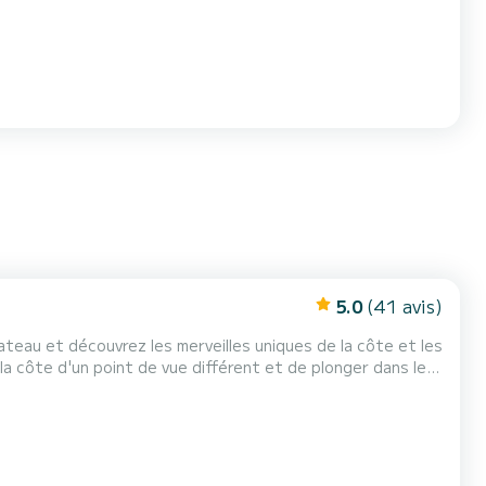
5.0
(41 avis)
services: Location à la journée / Demi-journée Excursions privées Tour de plongée en apnée Tour d'...