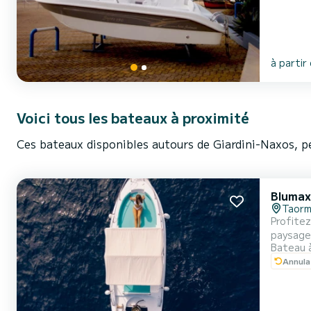
à partir
Voici tous les bateaux à proximité
Ces bateaux disponibles autours de Giardini-Naxos, p
Blumax
Taorm
Profitez de votre 
paysages naturels époustoufla
Bateau 
eaux cristallines 
Annula