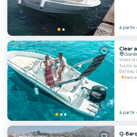
à partir
Clear a
Giard
Vivez la
toute au
Bateau 
vous pré
Sans p
bateau p
à partir
Q-Barq