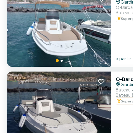
Giard
Q-Barqa 
Bateau 
Super 
à partir
Q-Barq
Giard
Bateau 
Bateau 
Super 