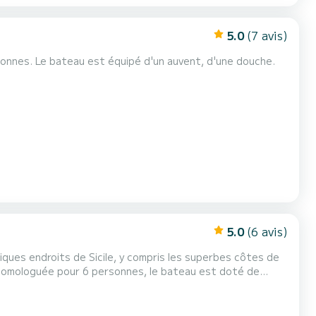
5.0
(7 avis)
onnes. Le bateau est équipé d'un auvent, d'une douche.
5.0
(6 avis)
ques endroits de Sicile, y compris les superbes côtes de
e homologuée pour 6 personnes, le bateau est doté de
ssins bien protégés par des mains courantes en acier
ar un moteur de 40 CV et peut donc être piloté même