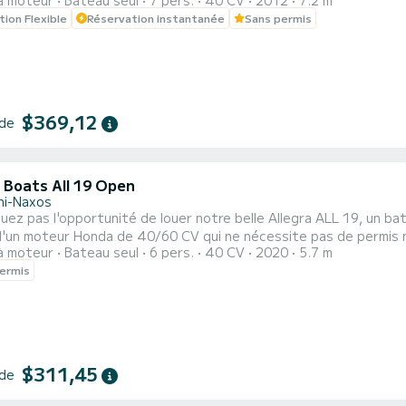
à moteur
Bateau seul
7 pers.
40 CV
2012
7.2 m
l arrière et avant, table avant, réfrigérateur électrique, GPS, bo
tion Flexible
Réservation instantanée
Sans permis
de départ est Giardini Naxos (port de Taormina). Embarquement au
$369,12
 de
 Boats All 19 Open
ini-Naxos
ez pas l'opportunité de louer notre belle Allegra ALL 19, un ba
d'un moteur Honda de 40/60 CV qui ne nécessite pas de permis n
à moteur
Bateau seul
6 pers.
40 CV
2020
5.7 m
oin, de l'équipement de sécurité aux mains courantes en acier i
ermis
, un pare-brise, un auvent, une douche, une radio avec Bluetooth
$311,45
 de