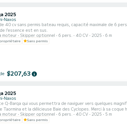
a 2025
ini-Naxos
e 40 cv sans permis bateau requis, capacité maximale de 6 pers
de l'essence est en sus.
à moteur
Skipper optionnel
6 pers.
40 CV
2025
6 m
propriétaire
Sans permis
$207,63
 de
a 2025
ini-Naxos
ce Q-Barqa qui vous permettra de naviguer vers quelques magnifi
de Taormina et la délicieuse Baie des Cyclopes. Merci à sa coqu
à moteur
Skipper optionnel
6 pers.
40 CV
2025
5 m
ns généreuses, d'un grand bain de soleil à l'avant avec des cou
propriétaire
Sans permis
ble et de grands espaces de passage. Le bateau est propulsé p