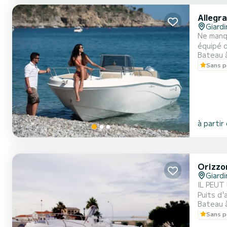
Allegra
Giard
Ne manqu
équipé 
Bateau 
des disp
Sans p
à partir
Orizzo
Giard
IL PEUT ÊTRE CONDUITE SANS
Puits d'
Bateau 
navigat
Sans p
à vitess