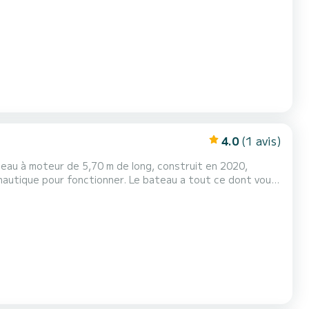
ussole, guindeau électrique, lumières de courtoisie, taud.
 quai touristique (Portum), de l'eau...
4.0
(1 avis)
teau à moteur de 5,70 m de long, construit en 2020,
autique pour fonctionner. Le bateau a tout ce dont vous
noxydable sur la proue et la poupe, en passant par des
, une échelle pour monter confortablement après la bai...