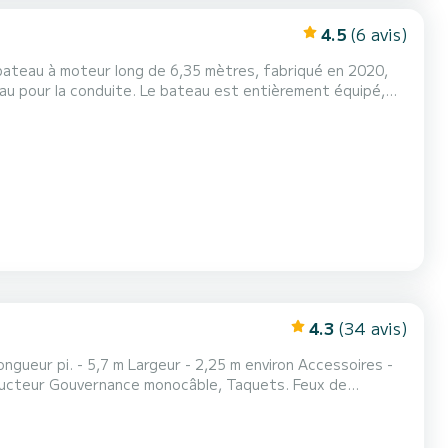
4.5
(6 avis)
 bateau à moteur long de 6,35 mètres, fabriqué en 2020,
u pour la conduite. Le bateau est entièrement équipé,
ant et à l'arrière, coussins, pare-brise, taud, douche,
radio avec Bluetooth, échelle pour remonter facilement après la baignade. À l'arrière, vous trouverez un bain de soleil c...
4.3
(34 avis)
onducteur Gouvernance monocâble, Taquets. Feux de
HP Vitesse de croisière - 20 nœuds Consommation moyenne
 - Blanc