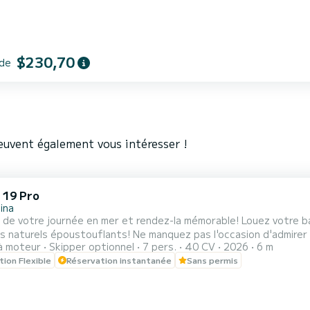
$230,70
 de
euvent également vous intéresser !
 19 Pro
ina
journée en mer et rendez-la mémorable! Louez votre bateau et découvrez les merveilles uniques de la côte et les
nts! Ne manquez pas l'occasion d'admirer la côte d'un point de vue différent et de plonger dans les
à moteur
Skipper optionnel
7 pers.
40 CV
2026
6 m
de Giardini Naxos - Taormina - Mazzarò. Bateau open équipé d'un moteur Mercury 40cv, sans permis bateau. Nos
tion Flexible
Réservation instantanée
Sans permis