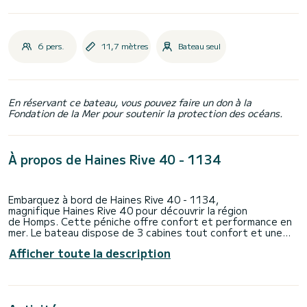
6 pers.
11,7 mètres
Bateau seul
En réservant ce bateau, vous pouvez faire un don à la
Fondation de la Mer pour soutenir la protection des océans.
À propos de Haines Rive 40 - 1134
Embarquez à bord de Haines Rive 40 - 1134,
magnifique Haines Rive 40 pour découvrir la région
de Homps. Cette péniche offre confort et performance en
mer. Le bateau dispose de 3 cabines tout confort et une
capacité d'embarcation de 8 personnes. Avec une longueur
Afficher toute la description
totale de 11.74 mètres, il sera votre meilleur allié pour
passer des vacances extraordinaires sur l'eau dans les
environs de Homps Les demandes de réservation et devis
sont gérées directement pas SamBoat. Vous obtiendrez les