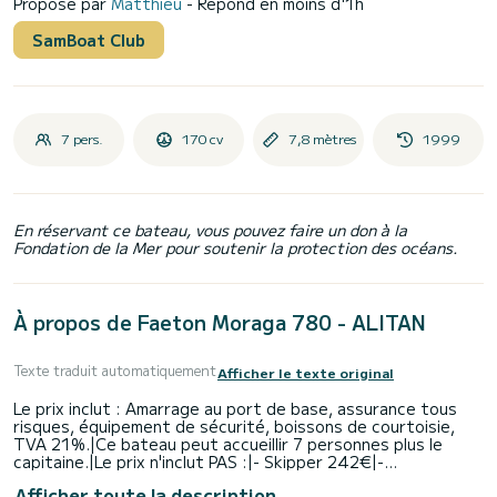
Proposé par
Matthieu
- Répond en moins d'1h
SamBoat Club
7 pers.
170 cv
7,8 mètres
1999
En réservant ce bateau, vous pouvez faire un don à la
Fondation de la Mer pour soutenir la protection des océans.
À propos de Faeton Moraga 780 - ALITAN
Texte traduit automatiquement
Afficher le texte original
Le prix inclut : Amarrage au port de base, assurance tous
risques, équipement de sécurité, boissons de courtoisie,
TVA 21%.|Ce bateau peut accueillir 7 personnes plus le
capitaine.|Le prix n'inclut PAS :|- Skipper 242€|-
Consommation de carburant|Consommation de carburant
Afficher toute la description
approximative. Itinéraire 1 Ibiza - Cala Pluma - Espalmador -