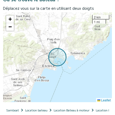
Déplacez vous sur la carte en utilisant deux doigts
2 km
+
1 mi
−
Leaflet
Samboat
Location bateau
Location Bateau à moteur
Location Bate