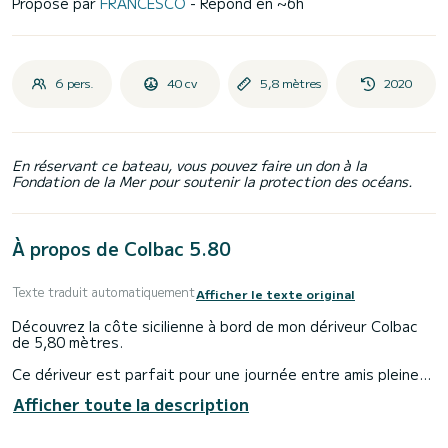
Proposé par
FRANCESCO
- Répond en ~6h
6 pers.
40 cv
5,8 mètres
2020
En réservant ce bateau, vous pouvez faire un don à la
Fondation de la Mer pour soutenir la protection des océans.
À propos de Colbac 5.80
Texte traduit automatiquement
Afficher le texte original
Découvrez la côte sicilienne à bord de mon dériveur Colbac
de 5,80 mètres.
Ce dériveur est parfait pour une journée entre amis pleine
de plaisir et de détente, un bateau dynamique avec une
Afficher toute la description
excellente stabilité en mer. Avec son moteur quatre temps
Yamaha de 40/70 chevaux, il peut être loué même si vous
n'avez pas de permis bateau.