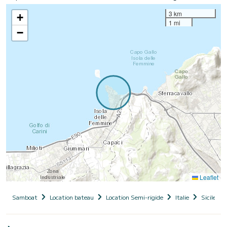
3 km
+
1 mi
−
Leaflet
Samboat
Location bateau
Location Semi-rigide
Italie
Sicile