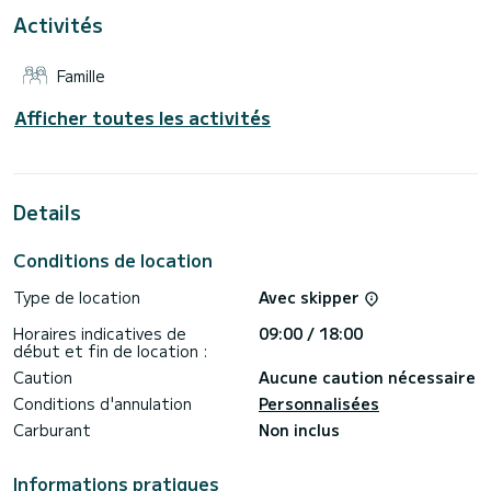
Pour votre confort, Bubbles dispose de 4 toilettes avec
Activités
douche
Ce bateau est équipé d'une Grand-voile Full batten et d'un
Famille
Génois sur enrouleur. Il dispose des équipements suivants :
Dessalinisateur, Winch électrique, Enceintes extérieures,
TV, Lave-vaisselle, Connexion Bluetooth, Douche de pont,
Afficher toutes les activités
Propulseur d'étrave.
Pour toute demande d'informations ou réservation, cliquez
sur le bouton « Demander un devis », un expert SamBoat
Details
Conditions de location
Type de location
Avec skipper
Horaires indicatives de
09:00 / 18:00
début et fin de location :
Caution
Aucune caution nécessaire
Conditions d'annulation
Personnalisées
Carburant
Non inclus
Informations pratiques