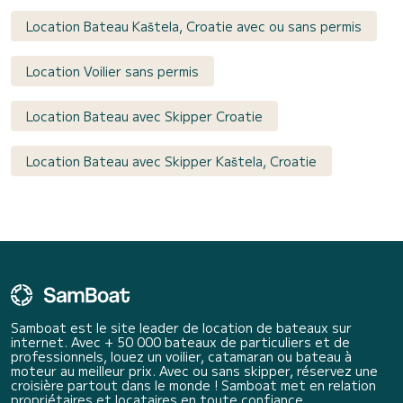
Location Bateau Kaštela, Croatie avec ou sans permis
Location Voilier sans permis
Location Bateau avec Skipper Croatie
Location Bateau avec Skipper Kaštela, Croatie
Samboat est le site leader de location de bateaux sur
internet. Avec + 50 000 bateaux de particuliers et de
professionnels, louez un voilier, catamaran ou bateau à
moteur au meilleur prix. Avec ou sans skipper, réservez une
croisière partout dans le monde ! Samboat met en relation
propriétaires et locataires en toute confiance.