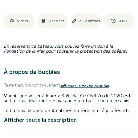
9 pers.
3 cabines
23,2 mètres
2020
En réservant ce bateau, vous pouvez faire un don à la
Fondation de la Mer pour soutenir la protection des océans.
À propos de Bubbles
Texte traduit automatiquement
Afficher le texte original
Magnifique voilier à louer à Kaštela. Ce CNB 76 de 2020 est
un bateau idéal pour des vacances en famille ou entre amis.
Le bateau dispose de 4 cabines entièrement équipées et
d'une capacité de 8 personnes. D'une longueur hors tout de
Afficher toute la description
23 mètres, il sera votre meilleur allié pour passer des
vacances exceptionnelles sur l'eau dans les environs de
Kaštela