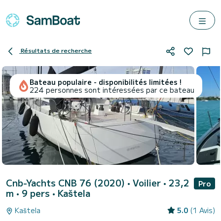
Résultats de recherche
Bateau populaire - disponibilités limitées !
224 personnes sont intéressées par ce bateau
Cnb-Yachts CNB 76 (2020)
• Voilier • 23,2
Pro
m • 9 pers •
Kaštela
Kaštela
5.0
(1 Avis)