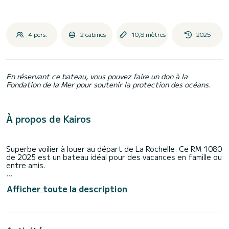
4 pers.
2 cabines
10,8 mètres
2025
En réservant ce bateau, vous pouvez faire un don à la
Fondation de la Mer pour soutenir la protection des océans.
À propos de Kairos
Superbe voilier à louer au départ de La Rochelle. Ce RM 1080
de 2025 est un bateau idéal pour des vacances en famille ou
entre amis.
Vous êtes assuré de passer une journée ou une semaine
Afficher toute la description
d'exception sur ce bateau d'une longueur de 11 mètres. Sa
capacité d'embarcation est de personnes.
Il possède notamment les équipements suivants : Pilote
automatique, Douche de pont.