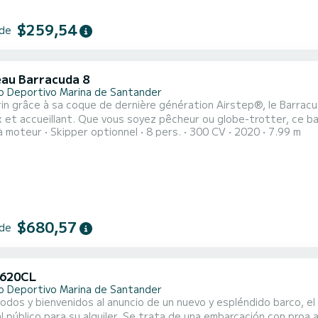
$259,54
 de
au Barracuda 8
o Deportivo Marina de Santander
in grâce à sa coque de dernière génération Airstep®, le Barracud
 et accueillant. Que vous soyez pêcheur ou globe-trotter, ce b
à moteur
Skipper optionnel
8 pers.
300 CV
2020
7.99 m
es. Les passionnés de pêche s'identifient immédiatement à ce 
sables. Ce "cabin cruiser" est un bateau à moteur en fibre de ve
 de...
$680,57
 de
 620CL
o Deportivo Marina de Santander
todos y bienvenidos al anuncio de un nuevo y espléndido barco,
l público para su alquiler. Se trata de una embarcación con proa