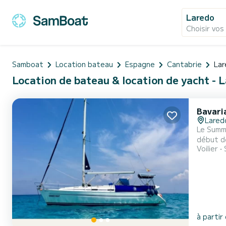
Laredo
Choisir vos
Samboat
Location bateau
Espagne
Cantabrie
Lar
Location de bateau & location de yacht - 
Bavari
Lared
Le Summe
début de
Voilier
Nous sommes ravis de vou
atteint 
à partir