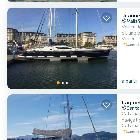
Jeanne
Malia
Voilier 
et une b
Voilier
Annula
à partir
Lagoon
Santa
Catamará
navigati
Catama
Annula