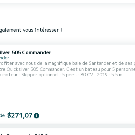
galement vous intéresser !
ilver 505 Commander
nder
ofiter avec nous de la magnifique baie de Santander et de ses pl
re Quicksilver 505 Commander. C'est un bateau pour 5 personnes 
à moteur
Skipper optionnel
5 pers.
80 CV
2019
5.5 m
 Cependant, si vous n'avez pas d'expérience, nous vous apprendr
s remettons également une carte détaillée de la zone de navigat
$271,07
 de