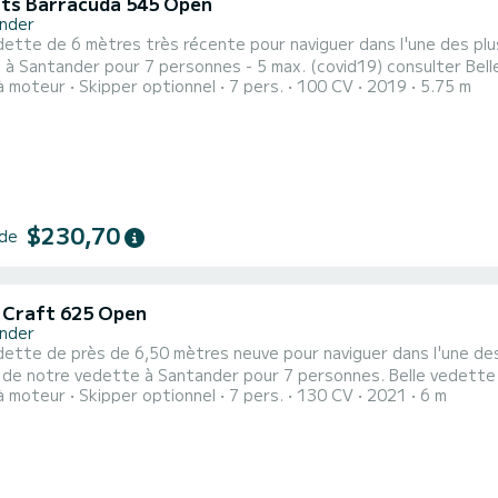
ts Barracuda 545 Open
nder
tte de 6 mètres très récente pour naviguer dans l'une des plus belles baies du monde,
à Santander pour 7 personnes - 5 max. (covid19) consulter Belle
à moteur
Skipper optionnel
7 pers.
100 CV
2019
5.75 m
quis : Permis de navigation Si vous recherchez une expérience confortable et tranquille, vous
 bon endroit. Avec une capacité de 7 personnes très confortabl
$230,70
 de
c Craft 625 Open
nder
ette de près de 6,50 mètres neuve pour naviguer dans l'une des plus bel
 vedette à Santander pour 7 personnes. Belle vedette neuve à vendre avec bimini, solarium, matelas, glacière,
à moteur
Skipper optionnel
7 pers.
130 CV
2021
6 m
c USB. Échelle de bain, plateformes de bain... Treuil électrique, table de proue, Titre requi
rchez une expérience de confort et de tranquillité, vous êtes au