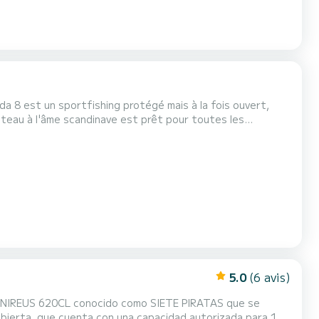
a 8 est un sportfishing protégé mais à la fois ouvert,
ateau à l'âme scandinave est prêt pour toutes les
bateau qui dispose de tous les équipements
rre, qui possède une cabine fermée pour passer la nuit et
5.0
(6 avis)
 el NIREUS 620CL conocido como SIETE PIRATAS que se
 abierta, que cuenta con una capacidad autorizada para 10