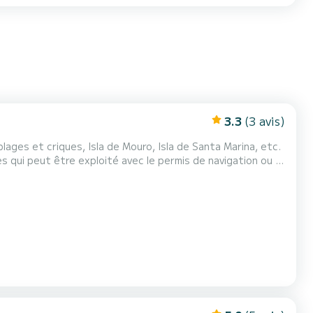
3.3
(3 avis)
ages et criques, Isla de Mouro, Isla de Santa Marina, etc.
qui peut être exploité avec le permis de navigation ou le
ons tout ce dont vous avez besoin avant de prendre la mer.
ion, indiquant les points d'ancrage et...