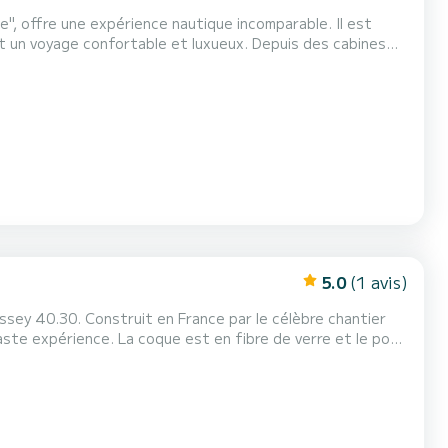
ie", offre une expérience nautique incomparable. Il est
t un voyage confortable et luxueux. Depuis des cabines
détail est pensé pour offrir une expérience sans pareille
kpit invite à se détendre et à socialiser av...
5.0
(1 avis)
issey 40.30. Construit en France par le célèbre chantier
ste expérience. La coque est en fibre de verre et le pont
 et accueillante. Les cabines sont spacieuses...