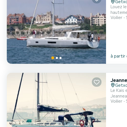
Getx
Louez le
hauteme
Voilier
spacieus
en mer. 
à partir
Jeanne
Getx
Le Kais 
Jeanneau
Voilier
est en teck de Birmanie. Le bateau a un d
avec des