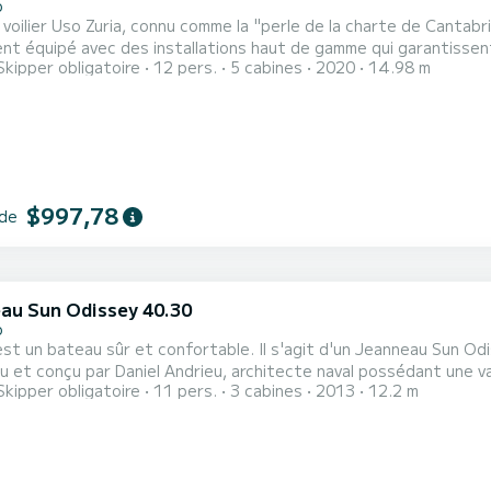
o
 voilier Uso Zuria, connu comme la "perle de la charte de Cantabr
nt équipé avec des installations haut de gamme qui garantissen
Skipper obligatoire
12 pers.
5 cabines
2020
14.98 m
es et bien conçues jusqu'aux espaces communs élégants, chaque 
À bord du Uso Zuria, le confort se vit avec style. Sa spacieuse coc
$997,78
 de
au Sun Odissey 40.30
o
est un bateau sûr et confortable. Il s'agit d'un Jeanneau Sun Od
 et conçu par Daniel Andrieu, architecte naval possédant une va
Skipper obligatoire
11 pers.
3 cabines
2013
12.2 m
esign intérieur moderne et élégant. Les cabines et les espaces communs sont décorés
 matériaux de haute qualité, créant une atmosphère sophistiquée