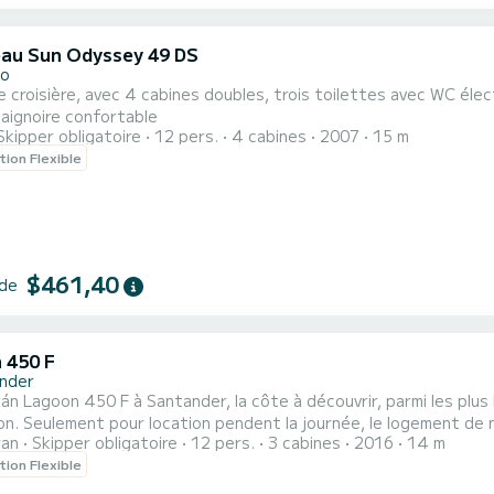
au Sun Odyssey 49 DS
ño
de croisière, avec 4 cabines doubles, trois toilettes avec WC éle
aignoire confortable
Skipper obligatoire
12 pers.
4 cabines
2007
15 m
tion Flexible
$461,40
 de
 450 F
nder
n Lagoon 450 F à Santander, la côte à découvrir, parmi les plu
on. Seulement pour location pendent la journée, le logement de 
ran
Skipper obligatoire
12 pers.
3 cabines
2016
14 m
tion Flexible