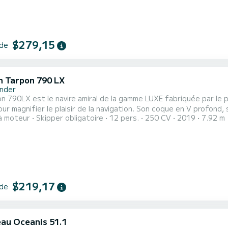
$279,15
 de
 Tarpon 790 LX
nder
n 790LX est le navire amiral de la gamme LUXE fabriquée par le 
ur magnifier le plaisir de la navigation. Son coque en V profond
à moteur
Skipper obligatoire
12 pers.
250 CV
2019
7.92 m
ments en font l'embarcation idéale pour profiter de la mer dans
t permet une utilisation plus sportive et amusante pour les utili
$219,17
 de
au Oceanis 51.1