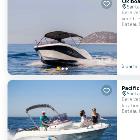
Okiboa
Santa
Belle vede
vedette 
Bateau 
glacière, radio-CD avec USB. Titre re
êtes au
à partir
Pacifi
Santa
Belle ved
location de notre
Bateau 
radio-CD ave
vous che