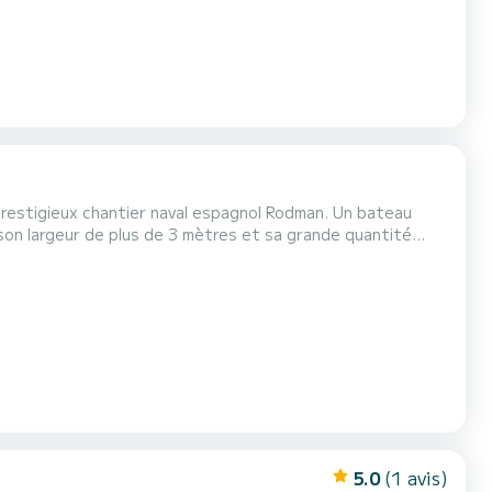
prestigieux chantier naval espagnol Rodman. Un bateau
, son largeur de plus de 3 mètres et sa grande quantité
 toutes les conditions. Son faible consommation de
sateurs les plus jeunes et exigeants. Équipé de deux...
5.0
(1 avis)