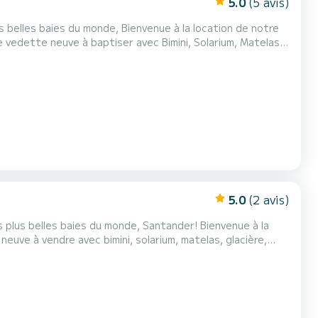
5.0
(5 avis)
 Bienvenue à la location de notre
 vedette neuve à baptiser avec Bimini, Solarium, Matelas,
es, un moteur économique de 100 CV et u...
5.0
(2 avis)
les baies du monde, Santander! Bienvenue à la
s: Licence de navigation Si
 bon endroit. Avec une capacité de...