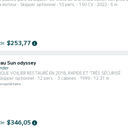
à moteur
Skipper optionnel
10 pers.
150 CV
2022
6 m
. Cabe la posibilidad de alquilar el barco con patrón, si no conoc
ellos marineros que cuenten con la licencia o titulación requer
$253,77
 de
au Sun odyssey
nder
QUE VOILIER RESTAURÉ EN 2018, RAPIDE ET TRÈS SÉCURISÉ
Skipper optionnel
12 pers.
3 cabines
1999
12.31 m
propriétaire
$346,05
 de