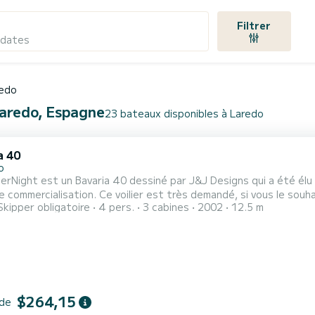
Filtrer
 dates
edo
Laredo, Espagne
23 bateaux disponibles à Laredo
a 40
o
rNight est un Bavaria 40 dessiné par J&J Designs qui a été élu
 commercialisation. Ce voilier est très demandé, si vous le souhai
Skipper obligatoire
4 pers.
3 cabines
2002
12.5 m
s avoir à bord !! Ce voilier mesure 12,50 mètres de long et, de par ses caractéristiques techniques,
les plus hauts niveaux de son segment, permettant une longueur d
$264,15
 de