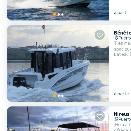
à partir
Bénéte
Puert
Très mar
spacieux
Bateau 
escapad
indispen
profiter
à partir
Nireus
Puert
¡Hola a 
ofrece a