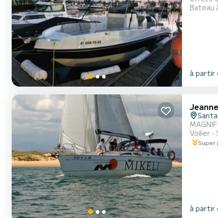
Bateau 
personas
para aqu
à partir
Jeanne
Santa
MAGNIFI
Voilier
Super 
à partir