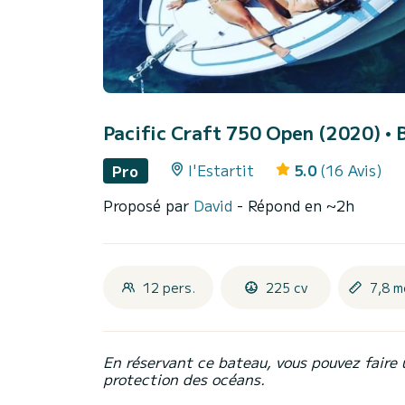
Pacific Craft 750 Open (2020)
• 
l'Estartit
5.0
(16 Avis)
Pro
Proposé par
David
- Répond en ~2h
12 pers.
225 cv
7,8 m
En réservant ce bateau, vous pouvez faire 
protection des océans.