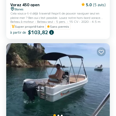
Voraz 450 open
5.0
(5 avis)
Blanes
Cela vous a-t-il déjà traversé l'esprit de pouvoir naviguer seul en
pleine mer ? Ben oui c'est possible. Louez notre hors-bord vorace
Bateau à moteur
Bateau seul
5 pers.
15 CV
2020
4.5 m
450B et profitez du meilleur que cette expérience peut vous offrir.
C'est un bateau à moteur de 4,5 mètres de long, bien réparti
Super propriétaire
Sans permis
pouvant accueillir jusqu'à 5 personnes (y compris le skipper). C'est
$103,82
à partir de
le plus grand et le plus stable des bateaux sans permis, avec une
grande terrasse avant, un taud de soleil, une échelle et de grands
bancs pour s'asseoir. Si vous...