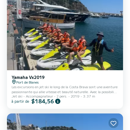
Yamaha Vx2019
Port de Blanes
Les excursions en jet ski le long de la Costa Brava sont une aventure
passionnante qui allie vitesse et beauté naturelle. Avec la possibilité
Jet ski
Accompagnateur
2 pers.
2019
3.37 m
de prendre jusqu'à 4 motos, vous pouvez partager cette expérience
$184,56
à partir de
avec vos amis et votre famille en explorant le spectaculaire littoral
catalan. Au cours de l'excursion, vous pourrez découvrir des falaises
impressionnantes, des plages de rêve et des eaux cristallines. Vous
aurez également l'occasion de vous approcher de certains des points
les plus emblém...