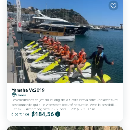
les plus emblém...
Yamaha Vx2019
Blanes
Les excursions en jet ski le long de la Costa Brava sont une aventure
passionnante qui allie vitesse et beauté naturelle. Avec la possibilité
Jet ski
Accompagnateur
2 pers.
2019
3.37 m
de prendre jusqu'à 4 motos, vous pouvez partager cette expérience
$184,56
à partir de
avec vos amis et votre famille en explorant le spectaculaire littoral
catalan. Au cours de l'excursion, vous pourrez découvrir des falaises
impressionnantes, des plages de rêve et des eaux cristallines. Vous
aurez également l'occasion de vous approcher de certains des points