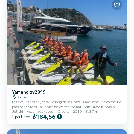
Yamaha xv2019
Blanes
Les excursions en jet ski le long de la Costa Brava sont une aventure
passionnante qui allie vitesse et beauté naturelle. Avec la possibilité
Jet ski
Accompagnateur
2 pers.
2019
3.37 m
de prendre jusqu'à 4 motos, vous pouvez partager cette expérience
$184,56
à partir de
avec vos amis et votre famille en explorant le spectaculaire littoral
catalan. Au cours de l'excursion, vous pourrez découvrir des falaises
impressionnantes, des plages de rêve et des eaux cristallines. Vous
aurez également l'occasion de vous approcher de certains des points