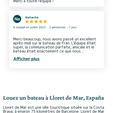
Natacha
A voyagé en juillet 2022
2 personnes
1 jour
Merci beaucoup, nous avons passé un excellent
après-midi sur le bateau de Fran. L'équipe était
super, la communication parfaite, amicale et le
bateau était exactement ce que nous
recherchions ! Nous vous recommandons vivement
Afficher plus
d'en réserver un si les bateaux de Fran et nous le
Louez un bateau à Lloret de Mar, España
Lloret de Mar est une ville touristique située sur la Costa
Brava, à environ 75 kilomètres de Barcelone. Lloret de Mar