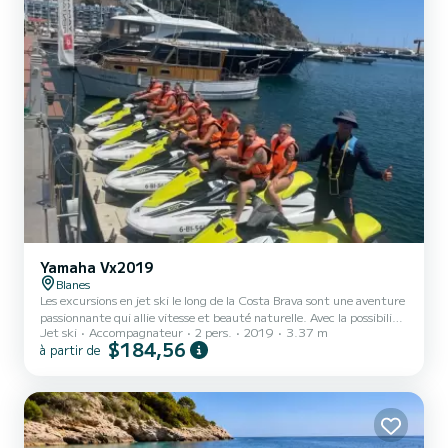
Yamaha Vx2019
Blanes
Les excursions en jet ski le long de la Costa Brava sont une aventure
passionnante qui allie vitesse et beauté naturelle. Avec la possibilité
Jet ski
Accompagnateur
2 pers.
2019
3.37 m
de prendre jusqu'à 4 motos, vous pouvez partager cette expérience
$184,56
à partir de
avec vos amis et votre famille en explorant le spectaculaire littoral
catalan. Au cours de l'excursion, vous pourrez découvrir des falaises
impressionnantes, des plages de rêve et des eaux cristallines. Vous
aurez également l'occasion de vous approcher de certains des points
les plus emblém...