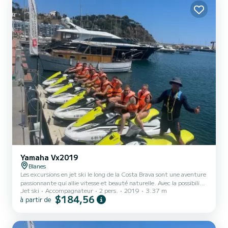
les plus emblém...
Yamaha Vx2019
Blanes
Les excursions en jet ski le long de la Costa Brava sont une aventure
passionnante qui allie vitesse et beauté naturelle. Avec la possibilité
Jet ski
Accompagnateur
2 pers.
2019
3.37 m
de prendre jusqu'à 4 motos, vous pouvez partager cette expérience
$184,56
à partir de
avec vos amis et votre famille en explorant le spectaculaire littoral
catalan. Au cours de l'excursion, vous pourrez découvrir des falaises
impressionnantes, des plages de rêve et des eaux cristallines. Vous
aurez également l'occasion de vous approcher de certains des points