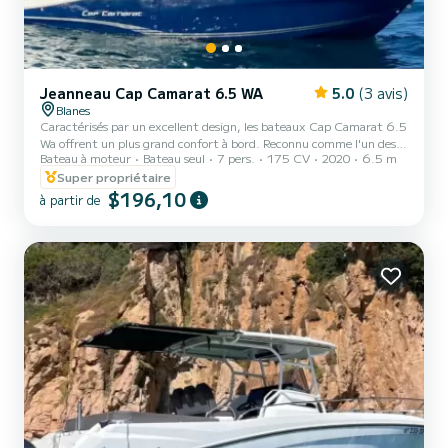
Jeanneau Cap Camarat 6.5 WA
5.0
(3 avis)
Blanes
Caractérisés par un excellent design, les bateaux Cap Camarat 6.5
Wa offrent un plus grand confort à bord. Reconnu comme l'un des
Bateau à moteur
Bateau seul
7 pers.
175 CV
2020
6.5 m
modèles les plus populaires du chantier Jeanneau, le Camarat 6.5
Wa se définit comme « élégant, confortable et polyvalent ». ".
Super propriétaire
$196,10
à partir de