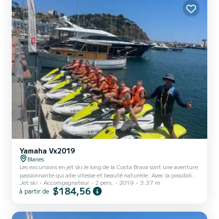
les plus emblém...
Yamaha Vx2019
Blanes
Les excursions en jet ski le long de la Costa Brava sont une aventure
passionnante qui allie vitesse et beauté naturelle. Avec la possibilité
Jet ski
Accompagnateur
2 pers.
2019
3.37 m
de prendre jusqu'à 4 motos, vous pouvez partager cette expérience
$184,56
à partir de
avec vos amis et votre famille en explorant le spectaculaire littoral
catalan. Au cours de l'excursion, vous pourrez découvrir des falaises
impressionnantes, des plages de rêve et des eaux cristallines. Vous
aurez également l'occasion de vous approcher de certains des points