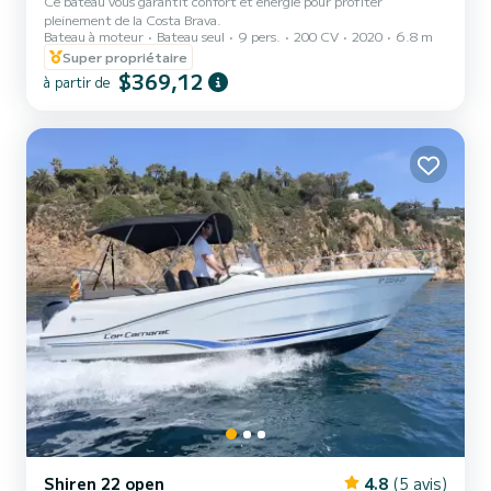
Ce bateau vous garantit confort et énergie pour profiter
pleinement de la Costa Brava.
Bateau à moteur
Bateau seul
9 pers.
200 CV
2020
6.8 m
Super propriétaire
$369,12
à partir de
Shiren 22 open
4.8
(5 avis)