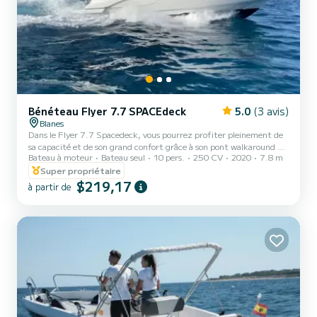
Bénéteau Flyer 7.7 SPACEdeck
5.0
(3 avis)
Blanes
Dans le Flyer 7.7 Spacedeck, vous pourrez profiter pleinement de
sa capacité et de son grand confort grâce à son pont walkaround et
Bateau à moteur
Bateau seul
10 pers.
250 CV
2020
7.8 m
sa grande largeur.
Super propriétaire
$219,17
à partir de