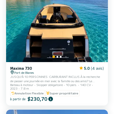
Maxima 730
5.0
(4 avis)
Port de Blanes
JUSQU'À 10 PERSONNES · CARBURANT INCLUS À la recherche
de passer une journée en mer avec la famille ou des amis? Le
Bateau à moteur
Skipper obligatoire
10 pers.
140 CV
Maxima 730 est l'une des meilleures options en termes de rapport
2023
7.8 m
qualité-prix pour les groupes allant jusqu'à 10 personnes sur la
Annulation Flexible
Super propriétaire
Costa Brava. Son grand avantage n'est pas la vitesse ni les longs
$230,70
trajets. Sa philosophie est très différente : naviguer tranquillement
à partir de
le long de la côte, découvrir des criques spectaculaires, jeter l'ancre,
se baigner, prendre le soleil et profiter...