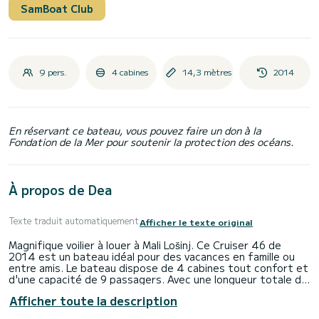
SamBoat Club
9 pers.
4 cabines
14,3 mètres
2014
En réservant ce bateau, vous pouvez faire un don à la
Fondation de la Mer pour soutenir la protection des océans.
À propos de Dea
Texte traduit automatiquement
Afficher le texte original
Magnifique voilier à louer à Mali Lošinj. Ce Cruiser 46 de
2014 est un bateau idéal pour des vacances en famille ou
entre amis. Le bateau dispose de 4 cabines tout confort et
d'une capacité de 9 passagers. Avec une longueur totale de
14 mètres et une puissance de 55 chevaux, il sera votre
Afficher toute la description
meilleur ami pour passer des vacances extraordinaires sur les
eaux de Mali Lošinj. Ce Cruiser 46 est équipé de 3 salles