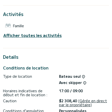
d'eau avec douche. Ce bateau est équipé d'une grand-voile à
enrouleur et d'un génois à enrouleur. Il dispose des
équipements suivants : Pilote automatique, Propulseur
Activités
d'étrave, Douche de pont, Plateforme de bain.
Pour toute demande d'informations ou réservation, cliquez
Famille
sur le bouton « Demander un devis », un expert SamBoat
Afficher toutes les activités
Details
Conditions de location
Type de location
Bateau seul
Avec skipper
Horaires indicatives de
17:00 / 09:00
début et fin de location :
Caution
$2 308,40
(Gérée en direct
par le propriétaire)
Conditions d'annulation
Personnalisées