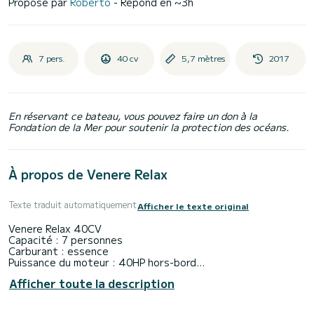
Proposé par
Roberto
- Répond en ~3h
7 pers.
40 cv
5,7 mètres
2017
En réservant ce bateau, vous pouvez faire un don à la
Fondation de la Mer pour soutenir la protection des océans.
À propos de Venere Relax
Texte traduit automatiquement
Afficher le texte original
Venere Relax 40CV
Capacité : 7 personnes
Carburant : essence
Puissance du moteur : 40HP hors-bord
Caution : 600€
Afficher toute la description
Carburant NON INCLUS
Possibilité de convenir des heures ou de plusieurs jours