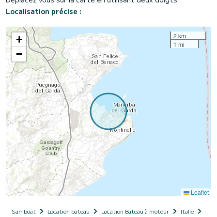
Localisation précise :
2 km
+
1 mi
−
Leaflet
Samboat
Location bateau
Location Bateau à moteur
Italie
Lom