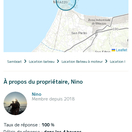
Leaflet
Samboat
Location bateau
Location Bateau à moteur
Location Bate
À propos du propriétaire, Nino
Nino
Membre depuis 2018
Taux de réponse :
100
%
Délais de réponse :
dans les 4 heures