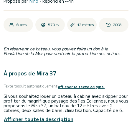
Proposé par
Nino
- Répond en ~4h
6 pers.
570 cv
12 mètres
2008
En réservant ce bateau, vous pouvez faire un don à la
Fondation de la Mer pour soutenir la protection des océans.
À propos de Mira 37
Texte traduit automatiquement
Afficher le texte original
Si vous souhaitez louer un bateau à cabine avec skipper pour
profiter du magnifique paysage des îles Éoliennes, nous vous
proposons le Mira 37, un bateau de 12 mètres avec 2
cabines, deux salles de bains, climatisation. Capacité de 6
passagers, 2 couchages. Embarquement/débarquement :
Afficher toute la description
Milazzo, îles Éoliennes, Messine. Programme : sorties
quotidiennes (Contact information hidden) Maximum 6
personnes ou pour plusieurs jours avec nuitée à bord