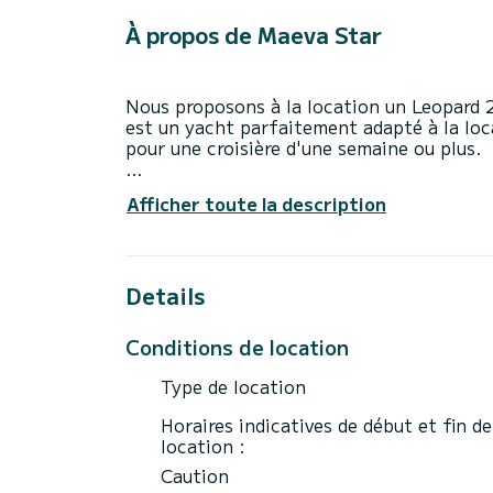
À propos de Maeva Star
Nous proposons à la location un Leopard 2
est un yacht parfaitement adapté à la loc
pour une croisière d'une semaine ou plus.
Vous allez passer une croisière d'exceptio
Afficher toute la description
jusqu'à 8 personnes en navigation et profi
Ce Leopard 23 - 3 + 1 cab. est pourvu de 3
Details
Il possède notamment les équipements suiv
Climatisation.
Conditions de location
Nous vous invitions à faire une demande d
Type de location
Horaires indicatives de début et fin de
location :
Caution