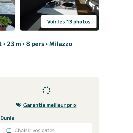
Voir les 13 photos
t • 23 m • 8 pers •
Milazzo
Garantie meilleur prix
Durée
Choisir vos dates