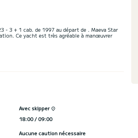
3 - 3 + 1 cab. de 1997 au départ de . Maeva Star
ation. Ce yacht est très agréable à manœuvrer
n sur ce yacht de 23 mètres. Vous pourrez accueillir
ter de ses 3 cabines tout confort.
 toilettes avec douche.
ants : Moteur d'annexe, Wifi et internet,
e devis directement via la plateforme, nous
Avec skipper
18:00 / 09:00
Aucune caution nécessaire