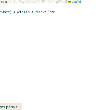
Leaflet
ovince)
Milazzo
Maeva Star
sans permis