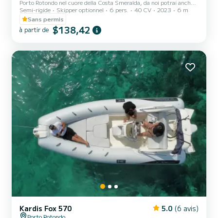
Porto Rotondo nel cuore della Costa Smeralda, da noi potrai anche
Semi-rigide
Skipper optionnel
6 pers.
40 CV
2023
6 m
trovare il parcheggio della tua macchina custodito ed anche un
piccolo bar per potersi rilassare guardando il nostro meraviglioso
Sans permis
mare. In questo bellissimo gommone possiamo trovarci: .Doccetta
$138,42
à partir de
.Tendalino copri sole .Usb .Motore Jonhson 2023 40hp .Tappezzeria
completa .Borsa ghiaccio .Musica bluethoot Il costo della benzina è
escluso dalla tariffa del noleggio. La benzina...
Kardis Fox 570
5.0
(6 avis)
Porto Rotondo