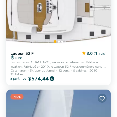
Lagoon 52 F
3.0
(1 avis)
Olbia
Bienvenue sur GUACHARO , un superbe catamaran dédié à la
location. Fabriqué en 2019, le Lagoon 52 F vous emmènera dans les
Catamaran
Skipper optionnel
12 pers.
6 cabines
2019
plus beaux mouillages de Olbia. Le bateau dispose de 6 cabines tout
15.84 m
confort et une capacité d'embarcation de 14 personnes. Avec une
$574,44
à partir de
longueur totale de 16 mètres et une puissance de 160 chevaux, il
sera votre meilleur allié pour passer des vacances extraordinaires sur
l'eau dans les environs de Olbia Pour votre confort, GUACHARO
possède 6 to...
-15%