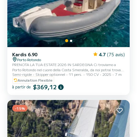
Kardis 6.90
4.7
(75 avis)
Porto Rotondo
PRENOTA LA TUA ESTATE 2026 IN SARDEGNA Ci troviamo a
Porto Rotondo nel cuore della Costa Smeralda, da noi potrai trovare
Semi-rigide
Skipper optionnel
11 pers.
150 CV
2025
7 m
il parcheggio della tua macchina custodito ed anche un piccolo bar
per potersi rilassare guardando il nostro meraviglioso mare. Questo
Annulation Flexible
bellissimo gommone è un Kardis Tatanka 700 e possiamo trovarci:
$369,12
à partir de
Doccetta Tendalino copri sole Tappezzeria completa GPS Tano Frigo
Motore Mercury 150 HP. Il costo della benzina è escluso dalla tariffa
del noleggio. La benzina si paga o alla...
-15%