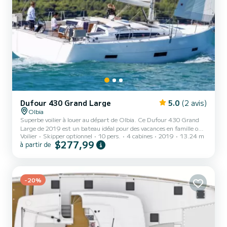
Dufour 430 Grand Large
5.0
(2 avis)
Olbia
Superbe voilier à louer au départ de Olbia. Ce Dufour 430 Grand
Large de 2019 est un bateau idéal pour des vacances en famille ou
Voilier
Skipper optionnel
10 pers.
4 cabines
2019
13.24 m
entre amis. Le voilier fait 13 mètres de longueur pour une puissance
$277,99
à partir de
de 60 chevaux. Les 4 cabines permettent d'accueillir 10 personnes
en navigation croisière. Pour votre confort, ABACHI possède 2
toilettes avec douche Il possède notamment les équipements
suivants : Pilote automatique, Moteur d'annexe, Haut-parleurs...
-20%