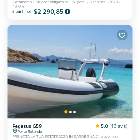
Catamaran
Skipper obligatoire
10 pers.
5 cabines
2020
quelques jours ou quelques semaines. Le bateau dispose de 5 cabines
18.9 m
confortables et une capacité de bateau de 10 personnes. D'une
$2 290,85
à partir de
longueur totale de 19 mètres, il sera votre meilleur allié pour passer
des vacances extraordinaires sur l'eau près de Portisco Pour votre
confort, Le Soleil (AC, WM, Générateur, Inverter, Tender Lift) en
possède 5 avec douche Ce bateau es...
Pegasus G59
5.0
(13 avis)
Porto Rotondo
PRENOTA LA TUA ESTATE 2026 IN SARDEGNA Ci troviamo a