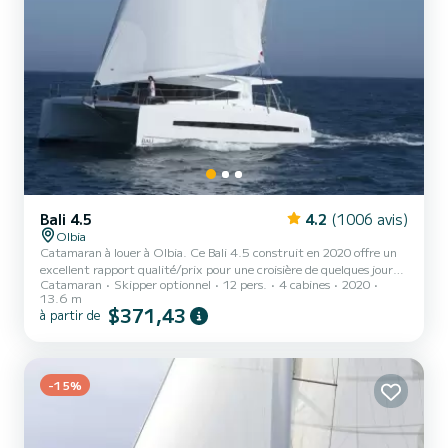
Bali 4.5
4.2
(1006 avis)
Olbia
Catamaran à louer à Olbia. Ce Bali 4.5 construit en 2020 offre un
excellent rapport qualité/prix pour une croisière de quelques jours
Catamaran
Skipper optionnel
12 pers.
4 cabines
2020
voire quelques semaines. Le catamaran mesure 14 mètres de long
13.6 m
et développe 114 chevaux. Les 4 cabines peuvent accueillir 12
$371,43
à partir de
passagers en croisière. Pour votre confort, IRIME dispose de 4
toilettes avec douche Ce bateau est équipé d'une Grand-voile Full
batten et d'un Génois sur enrouleur. Il dispose des équipements
suivants : Pilote automatique, Moteur hor...
-15%