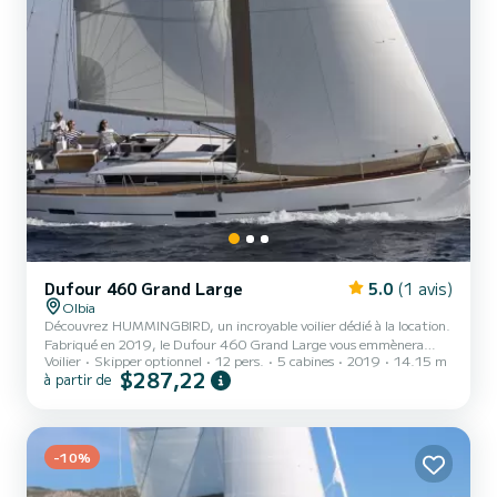
Dufour 460 Grand Large
5.0
(1 avis)
Olbia
Découvrez HUMMINGBIRD, un incroyable voilier dédié à la location.
Fabriqué en 2019, le Dufour 460 Grand Large vous emmènera
Voilier
Skipper optionnel
12 pers.
5 cabines
2019
14.15 m
dans les plus beaux mouillages d'Olbia. Le bateau dispose de 5
$287,22
à partir de
cabines au confort total et d'une capacité de 12 passagers. Avec
une longueur totale de 14 mètres et 75 chevaux, il sera votre
meilleur ami pour passer des vacances extraordinaires sur les eaux
d'Olbia. Pour votre confort, HUMMINGBIRD dispose de 3 toilettes
-10%
avec douche. Ce bateau est équipé d'une grand-voil...