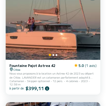
Fountaine Pajot Astrea 42
5.0
(1 avis)
Olbia
Nous vous proposons à la location un Astrea 42 de 2023 au départ
de Olbia. LAVANDER est un catamaran parfaitement adapté à
Catamaran
Skipper optionnel
12 pers.
4 cabines
2023
toutes les locations. Ce catamaran est très agréable à manœuvrer
12.58 m
pour une croisière d'une semaine ou plus. Le catamaran mesure 13
$399,11
à partir de
mètres de long avec 100 chevaux. Les 4 cabines peuvent accueillir
12 passagers en croisière. Cet Astrea 42 est équipé de 4 salles d'eau
avec douche. Ce bateau est équipé d'une grand-voile lattée et d'un
génois sur enrouleur. Il dispose des éq...