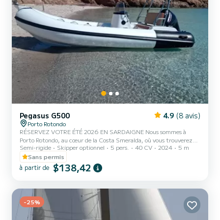
Pegasus G500
4.9
(8 avis)
Porto Rotondo
RÉSERVEZ VOTRE ÉTÉ 2026 EN SARDAIGNE Nous sommes à
Porto Rotondo, au cœur de la Costa Smeralda, où vous trouverez
Semi-rigide
Skipper optionnel
5 pers.
40 CV
2024
5 m
un parking sécurisé pour votre voiture ainsi qu'un petit bar pour
vous détendre en admirant notre magnifique mer. Ce magnifique
Sans permis
bateau pneumatique est équipé de : - Douchette - Taud de soleil -
$138,42
à partir de
Port USB - Moteur MERCURY 2023 40cv - Sellerie complète - Sac
isotherme Le coût de l'essence n'est pas inclus dans le tarif de
location. Le carburant est à payer soit à la station-servic...
-25%