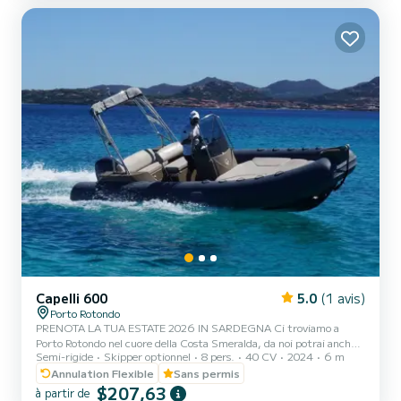
escluso dalla tariffa del noleggio. La benzina si paga o alla staz...
Capelli 600
5.0
(1 avis)
Porto Rotondo
PRENOTA LA TUA ESTATE 2026 IN SARDEGNA Ci troviamo a
Porto Rotondo nel cuore della Costa Smeralda, da noi potrai anche
Semi-rigide
Skipper optionnel
8 pers.
40 CV
2024
6 m
trovare il parcheggio della tua macchina custodito ed anche un
piccolo bar per potersi rilassare guardando il nostro meraviglioso
Annulation Flexible
Sans permis
mare. Questo bellissimo gommone è un CAPELLI TEMPEST 600 e
$207,63
à partir de