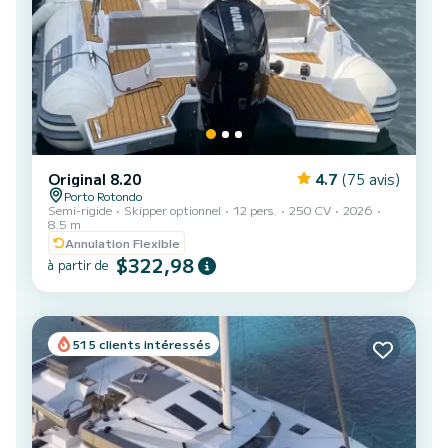
Original 8.20
4.7
(75 avis)
Porto Rotondo
Semi-rigide
Skipper optionnel
12 pers.
250 CV
2026
8.5 m
Annulation Flexible
$322,98
à partir de
515 clients intéressés