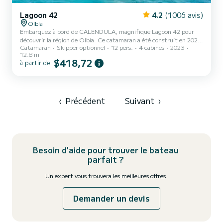
Lagoon 42
4.2
(1006 avis)
Olbia
Embarquez à bord de CALENDULA, magnifique Lagoon 42 pour
découvrir la région de Olbia. Ce catamaran a été construit en 2023
Catamaran
Skipper optionnel
12 pers.
4 cabines
2023
pour assurer confort et performance en mer. Le catamaran fait 13
12.8 m
mètres de longueur pour une puissance de 114 chevaux. Les 4
$418,72
à partir de
cabines permettent d'accueillir 11 personnes en navigation
croisière. Ce Lagoon 42 est pourvu de 4 toilettes avec douche. Ce
bateau est équipé d'une Grand voile lattée et d'un Génois sur
enrouleur....
‹
Précédent
Suivant
›
Besoin d'aide pour trouver le bateau
parfait ?
Un expert vous trouvera les meilleures offres
Demander un devis