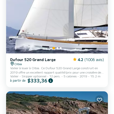
Dufour 520 Grand Large
4.2
(1006 avis)
Olbia
Voilier à louer à Olbia. Ce Dufour 520 Grand Large construit en
2019 offre un excellent rapport qualité/prix pour une croisière de
Voilier
Skipper optionnel
12 pers.
5 cabines
2019
15.2 m
quelques jours voire quelques semaines. Le voilier mesure 15 mètres
$333,36
à partir de
de long et développe 75 chevaux. Les 5 cabines peuvent accueillir
12 passagers en croisière. Ce Dufour 520 Grand Large est équipé
de 3 salles d'eau avec douche. Ce bateau est équipé d'une grand-
voile lattée et d'un génois sur enrouleur. Il dispose des équipements
suivants : Pilote automatique, M...