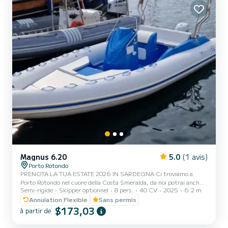
Magnus 6.20
5.0
(1 avis)
Porto Rotondo
PRENOTA LA TUA ESTATE 2026 IN SARDEGNA Ci troviamo a
Porto Rotondo nel cuore della Costa Smeralda, da noi potrai anche
Semi-rigide
Skipper optionnel
8 pers.
40 CV
2025
6.2 m
trovare il parcheggio della tua macchina custodito ed anche un
piccolo bar per potersi rilassare guardando il nostro meraviglioso
Annulation Flexible
Sans permis
mare. In questo bellissimo gommone possiamo trovarci: .Doccetta
$173,03
à partir de
.Tendalino copri sole .Usb .Motore SUZUKI 40 Hp 2025
.Tappezzeria completa .Borsa ghiaccio Il costo della benzina è