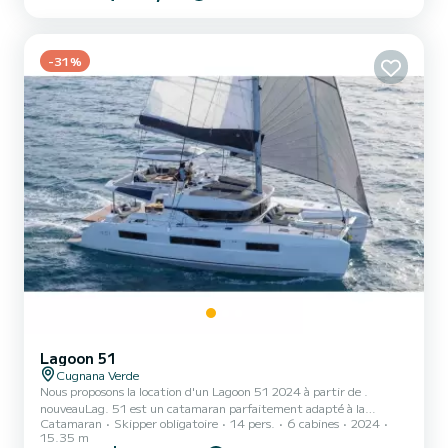
possiamo trovarci: .Doccetta .Tendalino copri sole .Usb .Motore
YAMAHA 40hp del 2026 .Tappezzeria completa .Borsa ghiaccio
.Musica bluethoot Il costo della benzina è escluso dalla tariffa...
-31%
Lagoon 51
Cugnana Verde
Nous proposons la location d'un Lagoon 51 2024 à partir de .
nouveauLag. 51 est un catamaran parfaitement adapté à la
Catamaran
Skipper obligatoire
14 pers.
6 cabines
2024
location. Ce catamaran est très agréable à utiliser pour une
15.35 m
croisière d'une semaine ou plus. Le bateau dispose de 6 cabines