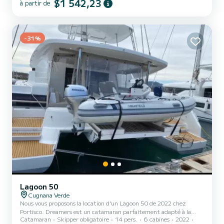
$1 542,23
à partir de
confortables et d'une capacité de bateau de 12 personnes. D'une
longueur totale de 15 mètres, il sera votre meilleur allié pour passer
des vacances extraordinaires sur l'eau aux alentours de Pour votre
confort, nouveau Lag. 51 dont 4 avec douche Ce...
-31%
Lagoon 50
Cugnana Verde
Nous vous proposons la location d'un Lagoon 50 de 2022 chez
Portisco. Dreamers est un catamaran parfaitement adapté à la
Catamaran
Skipper obligatoire
14 pers.
6 cabines
2022
location. Ce catamaran est très agréable à utiliser pour une