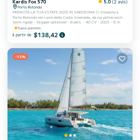
Kardis Fox 570
5.0
(2 avis)
Porto Rotondo
PRENOTA LA TUA ESTATE 2026 IN SARDEGNA Ci troviamo a
Porto Rotondo nel cuore della Costa Smeralda, da noi potrai anche
Semi-rigide
Skipper optionnel
8 pers.
40 CV
2025
6 m
trovare il parcheggio della tua macchina custodito ed anche un
piccolo bar per potersi rilassare guardando il nostro meraviglioso
Sans permis
mare. Questo bellissimo gommone è un KARDIS e possiamo
$138,42
à partir de
trovarci: .Doccetta .Tendalino copri sole .Usb .Motore mercury
2025 40hp .Tappezzeria completa .Borsa ghiaccio .Musica
bluethoot Il costo della benzina è escluso dalla tariffa del noleggio.
L...
-15%