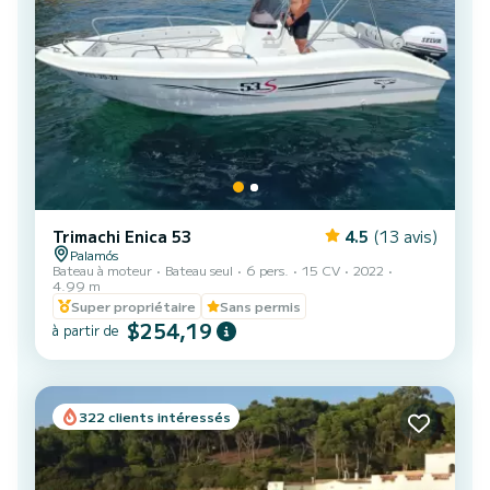
Trimachi Enica 53
4.5
(13 avis)
Palamós
Bateau à moteur
Bateau seul
6 pers.
15 CV
2022
4.99 m
Super propriétaire
Sans permis
$254,19
à partir de
322 clients intéressés