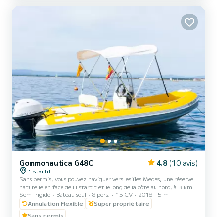
Gommonautica G48C
4.8
(10 avis)
l'Estartit
Sans permis, vous pouvez naviguer vers les îles Medes, une réserve
naturelle en face de l'Estartit et le long de la côte au nord, à 3 km
Semi-rigide
Bateau seul
8 pers.
15 CV
2018
5 m
du port, où vous trouverez plusieurs criques. La navigation est de
jour En ce qui concerne le prix, la TVA, l'accostage au port de base
Annulation Flexible
Super propriétaire
et l'assurance tous risques sont inclus. Le carburant N'EST pas
Sans permis