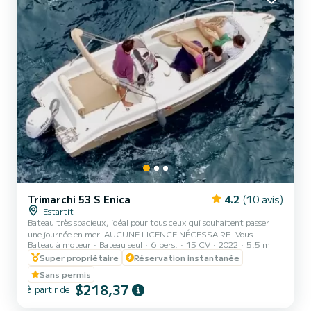
Trimarchi 53 S Enica
4.2
(10 avis)
l'Estartit
Bateau très spacieux, idéal pour tous ceux qui souhaitent passer
une journée en mer. AUCUNE LICENCE NÉCESSAIRE. Vous
Bateau à moteur
Bateau seul
6 pers.
15 CV
2022
5.5 m
visiterez l'une des meilleures zones de navigation de la Costa Brava
avec un bateau neuf et très confortable. Facile à piloter. Le
Super propriétaire
Réservation instantanée
TRIMARCHI 530, offre des lignes très modernes, avec une coque en
Sans permis
forme de "V" qui permet une navigation plus sûre en coupant les
$218,37
à partir de
vagues de manière fiable. Son intérieur est très réussi, avec des
espaces libres et un confort pour les passagers.