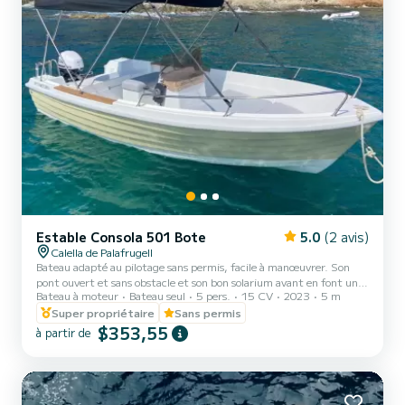
Estable Consola 501 Bote
5.0
(2 avis)
Calella de Palafrugell
Bateau adapté au pilotage sans permis, facile à manœuvrer. Son
pont ouvert et sans obstacle et son bon solarium avant en font un
Bateau à moteur
Bateau seul
5 pers.
15 CV
2023
5 m
bateau idéal pour passer la journée en couple, en famille ou entre
amis.
Super propriétaire
Sans permis
$353,55
à partir de