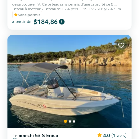
de sa coque en V. Ce bateau sans permis d'une capacité de 5
Bateau à moteur
Bateau seul
4 pers.
15 CV
2019
4.5 m
personnes dispose d'un grand solarium à l'avant, idéal pour se
détendre, profiter du soleil et des paysages uniques de. notre
Sans permis
environnement. Il dispose d'un auvent, d'escaliers de salle de bain
$184,86
à partir de
avec un accès facile à l'eau et les balustrades rendent l'espace
intérieur sûr pour les enfants. Profitez d'une journée dans les
meilleurs coins de la Costa Brava en famille.
Trimarchi 53 S Enica
4.0
(1 avis)