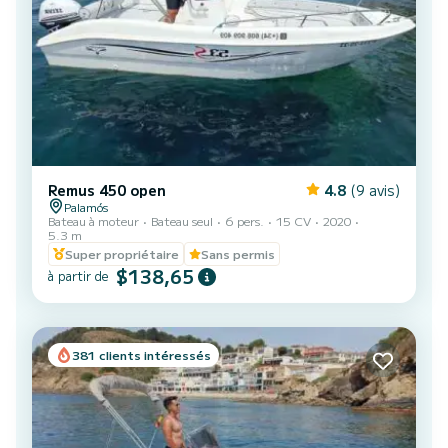
Remus 450 open
4.8
(9 avis)
Palamós
Bateau à moteur
Bateau seul
6 pers.
15 CV
2020
5.3 m
Super propriétaire
Sans permis
$138,65
à partir de
381 clients intéressés