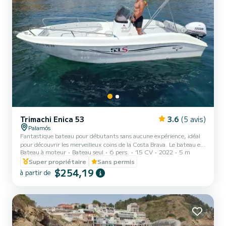
Trimachi Enica 53
3.6
(5 avis)
Palamós
Fantastique bateau pour débutants sans aucune expérience, idéal
pour découvrir les merveilleux coins de la Costa Brava. Le bateau est
Bateau à moteur
Bateau seul
6 pers.
15 CV
2022
5 m
facile à utiliser, a une grande maniabilité grâce à son faible tirant
d'eau et vous permet d'entrer dans les merveilleuses criques de
Super propriétaire
Sans permis
notre côte. br> br>Longueur de 5,5 mètres. Capacité pour 6
$254,19
à partir de
adultes. Il dispose d'une échelle de bain. Équipement de sécurité
complet à bord.