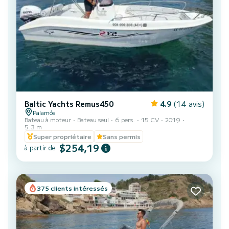
Baltic Yachts Remus450
4.9
(14 avis)
Palamós
Bateau à moteur
Bateau seul
6 pers.
15 CV
2019
5.3 m
Super propriétaire
Sans permis
$254,19
à partir de
375 clients intéressés