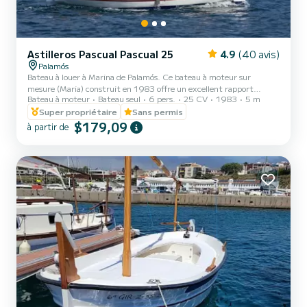
Astilleros Pascual Pascual 25
4.9
(40 avis)
Palamós
Bateau à louer à Marina de Palamós. Ce bateau à moteur sur
mesure (Maria) construit en 1983 offre un excellent rapport
Bateau à moteur
Bateau seul
6 pers.
25 CV
1983
5 m
qualité/prix pour une croisière de quelques jours ou quelques
semaines. Nous vous garantissons que vous passerez une journée ou
Super propriétaire
Sans permis
une semaine exceptionnelle sur ce bateau de 6 mètres. La capacité
$179,09
à partir de
de ce bateau est de 6 personnes. Nous vous invitons à en faire la
demande directement sur la plateforme.