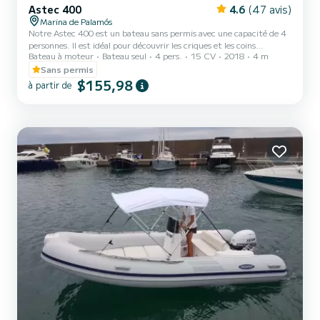
Astec 400
4.6
(47 avis)
Marina de Palamós
Notre Astec 400 est un bateau sans permis avec une capacité de 4
personnes. Il est idéal pour découvrir les criques et les coins
Bateau à moteur
Bateau seul
4 pers.
15 CV
2018
4 m
idylliques entre Palamós et Calella de Palafrugell. Le solarium avant
avec matelas est parfait pour profiter du soleil. Il dispose d'un
Sans permis
auvent, d'un escalier de baignade et d'un petit compartiment pour
$155,98
à partir de
ranger les affaires. Profitez d'une journée avec vos proches dans un
paysage unique.