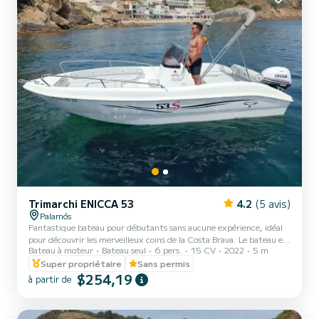
Trimarchi ENICCA 53
4.2
(5 avis)
Palamós
Fantastique bateau pour débutants sans aucune expérience, idéal
pour découvrir les merveilleux coins de la Costa Brava. Le bateau est
Bateau à moteur
Bateau seul
6 pers.
15 CV
2022
5 m
facile à utiliser, a une grande maniabilité grâce à son faible tirant
d'eau et vous permet d'entrer dans les merveilleuses criques de
Super propriétaire
Sans permis
notre côte. br> br>Longueur de 5,5 mètres. Capacité pour 6
$254,19
à partir de
adultes. Il dispose d'une échelle de bain. Équipement de sécurité
complet à bord.