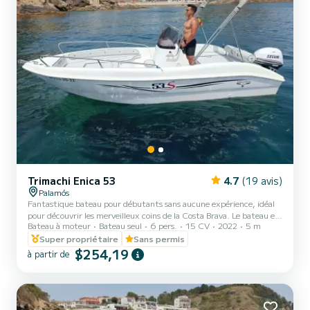
Trimachi Enica 53
4.7
(19 avis)
Palamós
Fantastique bateau pour débutants sans aucune expérience, idéal
pour découvrir les merveilleux coins de la Costa Brava. Le bateau est
Bateau à moteur
Bateau seul
6 pers.
15 CV
2022
5 m
facile à utiliser, a une grande maniabilité grâce à son faible tirant
d'eau et vous permet d'entrer dans les merveilleuses criques de
Super propriétaire
Sans permis
notre côte. br> br>Longueur de 5,5 mètres. Capacité pour 6
$254,19
à partir de
adultes. Il dispose d'une échelle de bain. Équipement de sécurité
complet à bord.