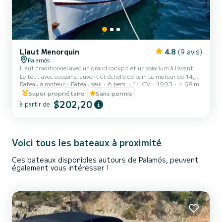
Llaut Menorquin
4.8
(9 avis)
Palamós
Llaut traditionnel avec un grand cockpit et un solarium à l'avant.
Le tout avec coussins, auvent et échelle de bain Le moteur de 14,5
Bateau à moteur
Bateau seul
6 pers.
14 CV
1993
4.98 m
CV lui confère une puissance incroyable. Il n'est nécessaire d'avoir
aucun type de qualification nautique.
Super propriétaire
Sans permis
$202,20
à partir de
Voici tous les bateaux à proximité
Ces bateaux disponibles autours de Palamós, peuvent
également vous intéresser !