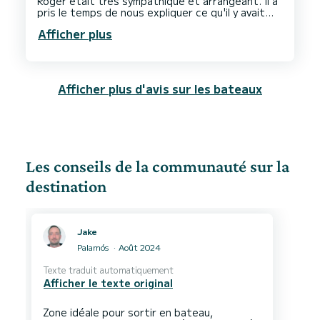
Roger était très sympathique et arrangeant. Il a
pris le temps de nous expliquer ce qu'il y avait
d'essentiel en s'adaptant au mieux à notre
Afficher plus
niveau d'espagnol, anglais... Gracias . Nous
Afficher plus d'avis sur les bateaux
Les conseils de la communauté sur la
destination
Jake
Palamós
Août 2024
Texte traduit automatiquement
Afficher le texte original
Zone idéale pour sortir en bateau,