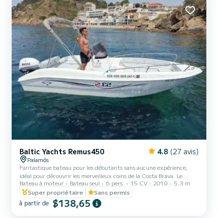
Baltic Yachts Remus450
4.8
(27 avis)
Palamós
Fantastique bateau pour les débutants sans aucune expérience,
idéal pour découvrir les merveilleux coins de la Costa Brava. Le
Bateau à moteur
Bateau seul
6 pers.
15 CV
2019
5.3 m
bateau est facile à utiliser, a une grande maniabilité en raison de son
faible tirant d'eau et permet d'explorer les magnifiques criques de
Super propriétaire
Sans permis
notre côte. Longueur de 5,3 Capacité pour 6 personnes Dispose
$138,65
à partir de
d'un solarium à l'avant et d'une échelle de bain. Équipement
complet de sécurité à bord.