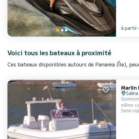
à partir
Voici tous les bateaux à proximité
Ces bateaux disponibles autours de Panarea (Île), peu
Marlin
Salina 
Gommone
même cat
Semi-rig
la journée en m