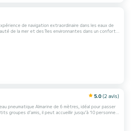
expérience de navigation extraordinaire dans les eaux de
eauté de la mer et des îles environnantes dans un confort
t d'espace pour un groupe d'amis ou de membres...
5.0
(2 avis)
teau pneumatique Almarine de 6 mètres, idéal pour passer
soleil, nager dans des eaux cristallines et découvrir de magnifiques criques autour des îles. À bord vous...