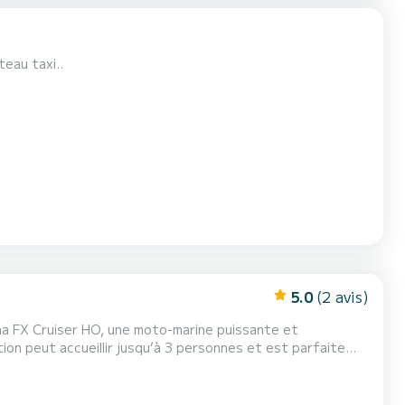
teau taxi..
5.0
(2 avis)
amaha FX Cruiser HO, une moto-marine puissante et
is confortable. Équipements principaux : système audioéchelle de remontéeconfiguration...