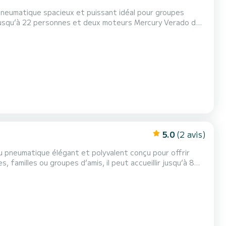
 pneumatique spacieux et puissant idéal pour groupes
es baies de l’archipel. Les grands bains de
soleil à l’avant et à l’arrière offrent beaucoup d’espace pour se détendre. À bord vous trouverez : douche d’eau douc...
5.0
(2 avis)
au pneumatique élégant et polyvalent conçu pour offrir
 du R6 Renier est son
 jusqu’à quatre adultes. Grâce à son sy...