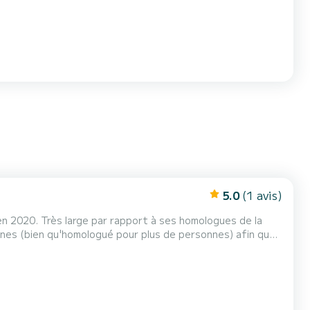
5.0
(1 avis)
 2020. Très large par rapport à ses homologues de la
nnes (bien qu'homologué pour plus de personnes) afin que
e nombreuses criques. Douchette, grand bain de soleil à l'avant, siège central pour...