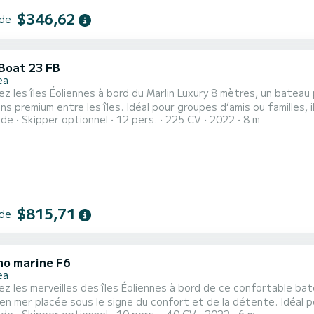
$346,62
 de
 Boat 23 FB
ea
z les îles Éoliennes à bord du Marlin Luxury 8 mètres, un batea
s. Idéal pour groupes d’amis ou familles, il peut accueillir jusqu’à 12 personnes et est équipé d’un
ide
Skipper optionnel
12 pers.
225 CV
2022
8 m
amaha de 225 CV, garantissant une navigation fluide entre Panarea, 
ains de soleil à l’avant et à l’arrière offrent un maximum de confor
$815,71
 de
ano marine F6
ea
z les merveilles des îles Éoliennes à bord de ce confortable b
lacée sous le signe du confort et de la détente. Idéal pour couples, familles ou groupes d’amis, il peut accueillir