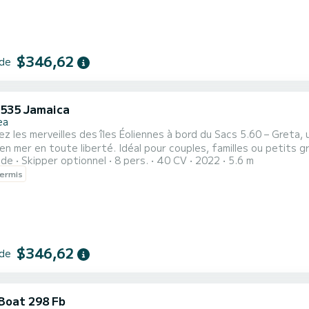
$346,62
 de
 535 Jamaica
ea
z les merveilles des îles Éoliennes à bord du Sacs 5.60 – Greta
Idéal pour couples, familles ou petits groupes d’amis, il peut accueillir jusqu’à 8 personnes et peut
ide
Skipper optionnel
8 pers.
40 CV
2022
5.6 m
âce aux grands bains de soleil à l’avant et à l’arrière et au tendalino parasole, vous pourrez vous
ermis
$346,62
 de
 Boat 298 Fb