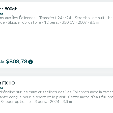
er 800gt
ea
ns aux Îles Éoliennes - Transfert 24h/24 - Stromboli de nuit - ba
ide
Skipper obligatoire
12 pers.
350 CV
2007
8.5 m
$808,78
 de
a FX HO
ea
adrénaline sur les eaux cristallines des îles Éoliennes avec la Y
r le sport et le plaisir. Cette moto d’eau full option peut accueillir jusqu’à 3 personnes et est parfaite
Skipper optionnel
3 pers.
2024
3.3 m
 mer autour de Panarea de manière dynamique. Grâce à sa stabilité et sa grande maniabilité, elle offre une
expérience de conduite sportive ma