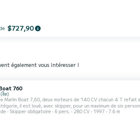
$727,90
 de
vent également vous intéresser !
 Boat 760
(Île)
 Marlin Boat 7,60, deux moteurs de 140 CV chacun 4 T refait en
égorie, il est loué, avec skipper, pour un maximum de six perso
ide
Skipper obligatoire
6 pers.
280 CV
1997
7.6 m
er soit une journée de détente pour les utilisateurs. Idéal pour naviguer dans la mer des Éoliennes et visiter les
Sept Perles en s'arrêtant dans d