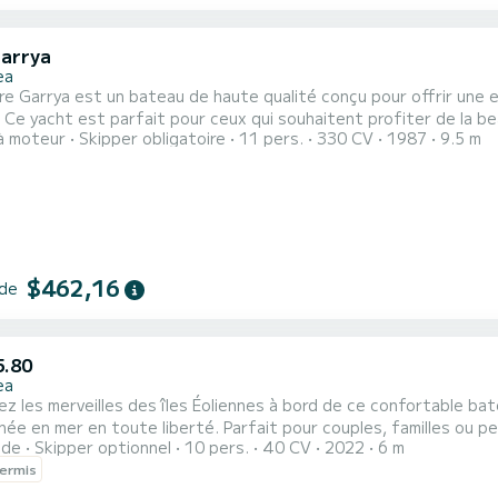
Garrya
ea
re Garrya est un bateau de haute qualité conçu pour offrir une 
 Ce yacht est parfait pour ceux qui souhaitent profiter de la b
à moteur
Skipper obligatoire
11 pers.
330 CV
1987
9.5 m
légance, de performances et de fonctionnalités exceptionnelles. Sa
 d'environ 10 mètres et son design raffiné offrent suffisammen
$462,16
 de
5.80
ea
z les merveilles des îles Éoliennes à bord de ce confortable ba
iberté. Parfait pour couples, familles ou petits groupes d’amis, il peut accueillir jusqu’à 10 personnes
ide
Skipper optionnel
10 pers.
40 CV
2022
6 m
ermis bateau. Grâce aux grands bains de soleil à l’avant et à l’arrière, vous pourrez vous détendre au
ermis