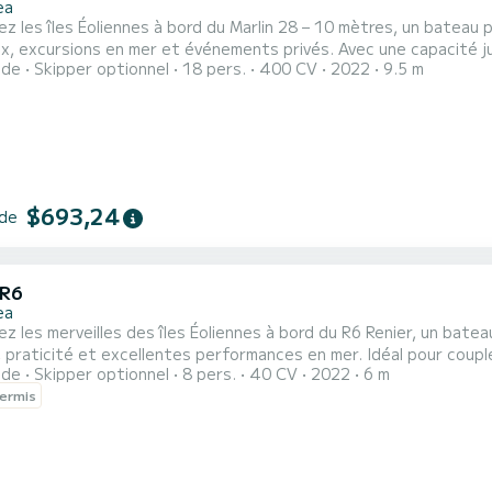
ea
z les îles Éoliennes à bord du Marlin 28 – 10 mètres, un bateau
s en mer et événements privés. Avec une capacité jusqu’à 22 personnes et deux moteurs Mercury Verado de
ide
Skipper optionnel
18 pers.
400 CV
2022
9.5 m
 garantit une navigation confortable entre Panarea, Stromboli et les plus bell
$693,24
 de
 R6
ea
z les merveilles des îles Éoliennes à bord du R6 Renier, un bate
et excellentes performances en mer. Idéal pour couples, familles ou groupes d’amis, il peut accueillir jusqu’à 8
ide
Skipper optionnel
8 pers.
40 CV
2022
6 m
t peut être piloté sans permis bateau grâce au moteur Yamaha 40/70 CV. L’un des points forts
ermis
in de soleil arrière modulable, pouvant accueillir confortablement