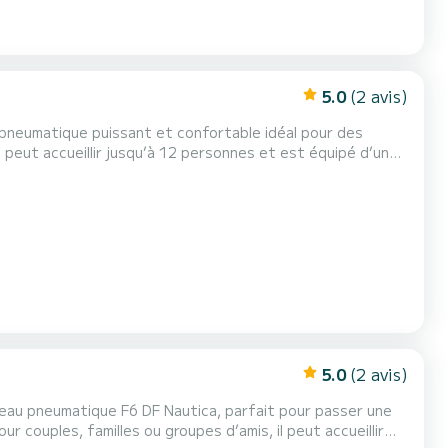
5.0
(2 avis)
u pneumatique puissant et confortable idéal pour des
Stromboli et les plus belles baies de l’archipel. Les
t pour profiter du soleil et de la...
5.0
(2 avis)
ateau pneumatique F6 DF Nautica, parfait pour passer une