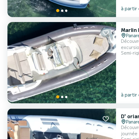
à partir
Marlin
Panar
Découvre
excursions premium entre les île
Semi-rig
moteur Y
grands b
à partir
D' ori
Panar
Découvre
journée en mer p