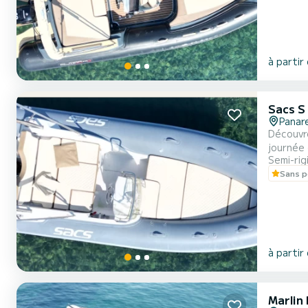
à partir
Sacs S
Panar
Découvre
journée en mer en toute liberté. 
Semi-rig
être piloté sans permis bateau. Gr
Sans p
à partir
Marlin