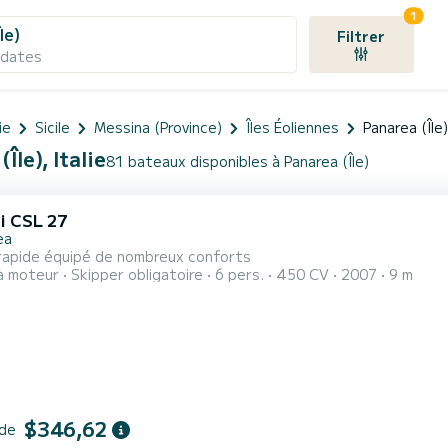
1
le)
Filtrer
 dates
ie
Sicile
Messina (Province)
Îles Éoliennes
Panarea (Île)
le), Italie
81 bateaux disponibles à Panarea (Île)
i CSL 27
ea
rapide équipé de nombreux conforts
à moteur
Skipper obligatoire
6 pers.
450 CV
2007
9 m
$346,62
 de