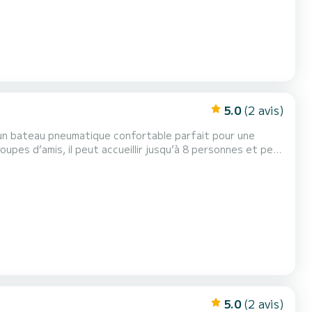
5.0
(2 avis)
, un bateau pneumatique confortable parfait pour une
détendre, nager dans des eaux cristallines et découvrir les magnifiques criques des îles. À bord vous t...
5.0
(2 avis)