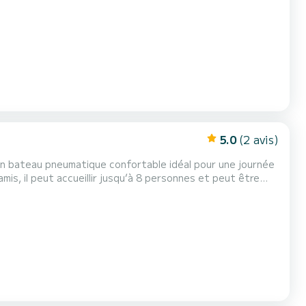
vous détendre, nager dans des eaux cristallines et découvrir les magnifiques criques des îles. À bord vo...
5.0
(2 avis)
, un bateau pneumatique confortable idéal pour une journée
détendre, nager dans des eaux cristallines et découvrir les magnifiques criques des îles. À bord vous trouv...