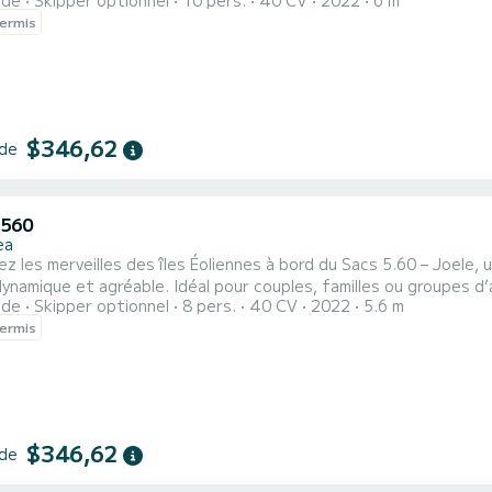
ide
Skipper optionnel
10 pers.
40 CV
2022
6 m
nes et peut être piloté sans permis bateau. Grâce aux grands bains de soleil à l’avant et à l’arrière, vous pourrez
ermis
$346,62
 de
 560
ea
z les merveilles des îles Éoliennes à bord du Sacs 5.60 – Joele
l pour couples, familles ou groupes d’amis, il peut accueillir jusqu’à 8 personnes et peut être
ide
Skipper optionnel
8 pers.
40 CV
2022
5.6 m
ands bains de soleil à l’avant et à l’arrière et au tendalino parasole, vous pourrez vous
ermis
$346,62
 de