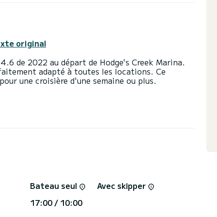
exte original
 4.6 de 2022 au départ de Hodge's Creek Marina.
itement adapté à toutes les locations. Ce
our une croisière d'une semaine ou plus.
ur avec 114 chevaux. Les 5 cabines peuvent
spose de 4 toilettes avec douche
ée et d'un génois sur enrouleur. Il dispose des
e, Moteur hors-bord, Haut-parleurs, Douche de
rectement via la plateforme, nous vous répondrons
Bateau seul
Avec skipper
17:00 / 10:00