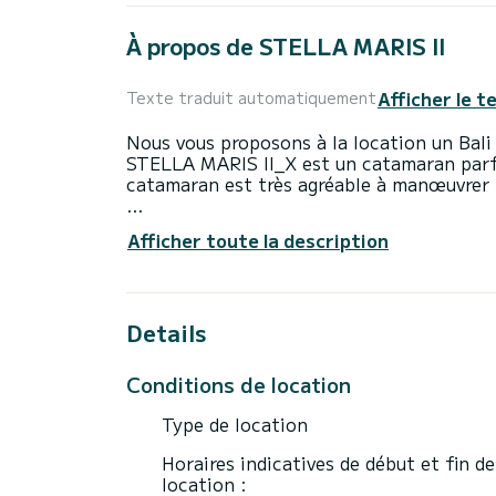
À propos de STELLA MARIS II
Afficher le t
Texte traduit automatiquement
Nous vous proposons à la location un Bali
STELLA MARIS II_X est un catamaran parfa
catamaran est très agréable à manœuvrer p
Le catamaran mesure 14 mètres de longue
Afficher toute la description
accueillir 12 passagers en croisière.
Pour votre confort, STELLA MARIS II_X di
Details
Ce bateau est équipé d'une grand-voile latt
équipements suivants : Pilote automatiqu
pont, Dessalinisateur, Winch électrique.
Conditions de location
Nous vous invitons à demander un devis di
Type de location
Horaires indicatives de début et fin de
location :