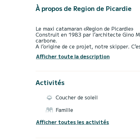
À propos de Region de Picardie
Le maxi catamaran «Region de Picardie»
Construit en 1983 par l’architecte Gino M
carbone.
A l’origine de ce projet, notre skipper. C’
à commencée.
Afficher toute la description
Puis c’est toute une région qui a soutenu
de Picardie».
Le skipper a participé à de nombreuses cou
1983 et 1989. Il détient également le reco
Activités
Nous vous proposons de découvrir la navig
participer aux manœuvres de bord, en fami
Coucher de soleil
Navigation au départ de Port Camargue.
Famille
Nos excursions dépendent de la météo com
pour connaître les disponibilités.
Afficher toutes les activités
Le tarif demi journée est valable pour 10