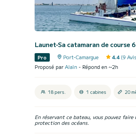
Launet-Sa catamaran de course 
Port-Camargue
4.4
(9 Avi
Pro
Proposé par
Alain
- Répond en ~2h
18 pers.
1 cabines
20 m
En réservant ce bateau, vous pouvez faire 
protection des océans.