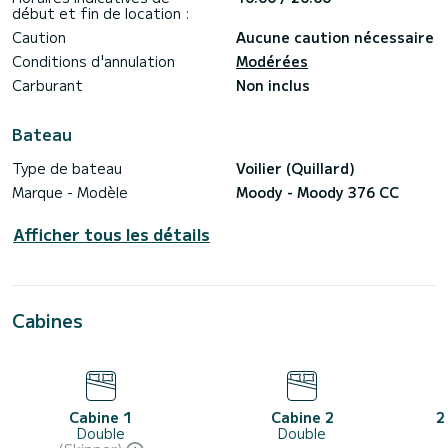
début et fin de location :
Caution
Aucune caution nécessaire
Conditions d'annulation
Modérées
Carburant
Non inclus
Bateau
Type de bateau
Voilier (Quillard)
Marque - Modèle
Moody - Moody 376 CC
Afficher tous les détails
Cabines
Cabine 1
Cabine 2
2
Double
Double