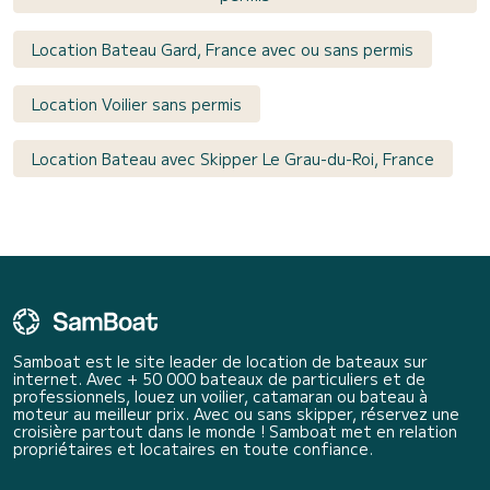
Location Bateau Gard, France avec ou sans permis
Location Voilier sans permis
Location Bateau avec Skipper Le Grau-du-Roi, France
Samboat est le site leader de location de bateaux sur
internet. Avec + 50 000 bateaux de particuliers et de
professionnels, louez un voilier, catamaran ou bateau à
moteur au meilleur prix. Avec ou sans skipper, réservez une
croisière partout dans le monde ! Samboat met en relation
propriétaires et locataires en toute confiance.