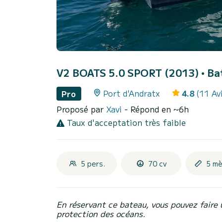
V2 BOATS 5.0 SPORT (2013)
• Ba
Port d'Andratx
4.8
(11 Av
Pro
Proposé par
Xavi
- Répond en ~6h
Taux d'acceptation très faible
5 pers.
70 cv
5 mè
En réservant ce bateau, vous pouvez faire 
protection des océans.