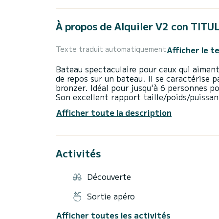
À propos de Alquiler V2 con TITU
Afficher le t
Texte traduit automatiquement
Bateau spectaculaire pour ceux qui aiment
de repos sur un bateau. Il se caractérise 
bronzer. Idéal pour jusqu'à 6 personnes po
Son excellent rapport taille/poids/puissan
long de l'une des meilleures zones de la cô
Afficher toute la description
à manier et à manœuvrer.
Son moteur de 70cv, associé à la petite tai
consommation et une bonne vitesse de cro
Vous aurez l'occasion de observez la côte
Activités
des criques naturelles difficiles d'accès à 
Dragonera, la baie de San Telmo, la zone d
Excellent rapport qualité/prix !
Découverte
Extras inclus (gratuits !) :
• des lunettes de plongée pour profiter de
Sortie apéro
• un réfrigérateur portable pour garder le
• Possibilité de service de ravitaillement 
Afficher toutes les activités