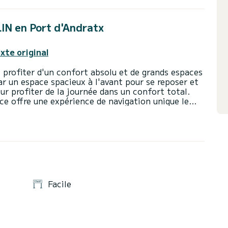
LIN en Port d'Andratx
exte original
 profiter d'un confort absolu et de grands espaces
par un espace spacieux à l'avant pour se reposer et
ur profiter de la journée dans un confort total.
ce offre une expérience de navigation unique le
te de Majorque. De plus, c'est un bateau très facile
lle du bateau, lui confère une très faible
isière.
 sous un angle totalement différent, en accédant à
pied, ainsi qu'en observant la spectaculaire île de
e Portals Vells, Illetes, Camp de Mar, etc.
Facile
s fonds marins
s boissons et/ou aliments au frais (sur demande)
en carburant gratuit (consulter l'armateur)