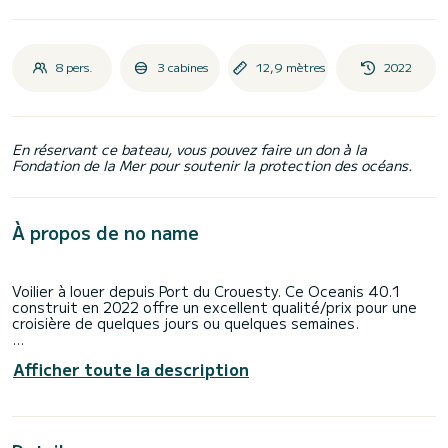
8 pers.
3 cabines
12,9 mètres
2022
En réservant ce bateau, vous pouvez faire un don à la
Fondation de la Mer pour soutenir la protection des océans.
À propos de no name
Voilier à louer depuis Port du Crouesty. Ce Oceanis 40.1
construit en 2022 offre un excellent qualité/prix pour une
croisière de quelques jours ou quelques semaines.
Le bateau dispose de 3 cabines tout confort et une
Afficher toute la description
capacité d'embarcation de 8 personnes. Avec une longueur
totale de 13 mètres, il sera votre meilleur allié pour passer
des vacances extraordinaires sur l'eau dans les environs
de Port du Crouesty