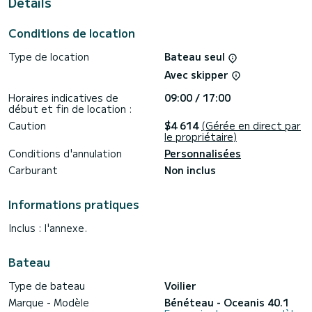
Details
Pour votre confort, no name possède de 2 toilettes avec
douche
Conditions de location
Si vous avez des questions concernant le bateau ou les
conditions de location, vous pouvez envoyer un message via
Type de location
Bateau seul
la plateforme Samboat. Un conseiller SamBoat se chargera
d'y répondre et vous proposer nos meilleurs tarifs.
Avec skipper
Horaires indicatives de
09:00 / 17:00
début et fin de location :
Caution
$4 614
(Gérée en direct par
le propriétaire)
Conditions d'annulation
Personnalisées
Carburant
Non inclus
Informations pratiques
Inclus : l'annexe.
Bateau
Type de bateau
Voilier
Marque - Modèle
Bénéteau - Oceanis 40.1