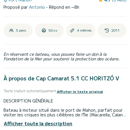
Proposé par
Antonio
- Répond en ~8h
5 pers.
50 cv
4 mètres
2011
En réservant ce bateau, vous pouvez faire un don à la
Fondation de la Mer pour soutenir la protection des océans.
À propos de Cap Camarat 5.1 CC HORITZÓ V
Texte traduit automatiquement
Afficher le texte original
DESCRIPTION GÉNÉRALE
Bateau à moteur situé dans le port de Mahon, parfait pour
visiter les criques les plus célèbres de l'île (Macarella, Calan
Turqueta, Cala Escorxada, etc.). Ce bateau est idéal pour les
Afficher toute la description
sorties quotidiennes, visitant tous les coins de la côte en
première ligne.