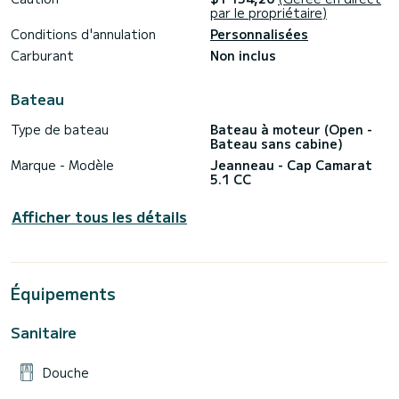
La caution sera restituée une fois l'état complet du navire
par le propriétaire)
vérifié.
Conditions d'annulation
Personnalisées
EMBARQUEMENT ET DÉBARQUEMENT
Carburant
Non inclus
L'expédition s'effectue à partir de 10h00 et débarquement
Bateau
Type de bateau
Bateau à moteur (Open -
Bateau sans cabine)
Marque - Modèle
Jeanneau - Cap Camarat
5.1 CC
Afficher tous les détails
Équipements
Sanitaire
Douche