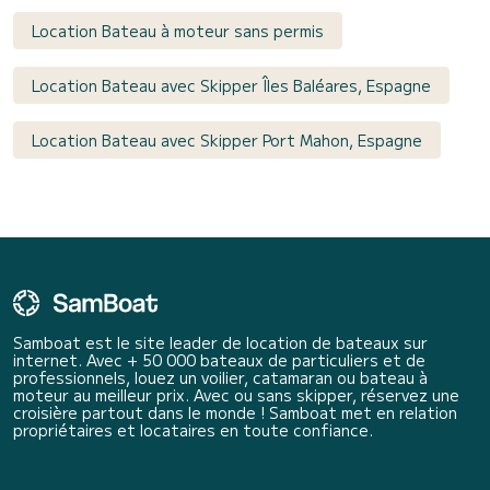
Location Bateau à moteur sans permis
Location Bateau avec Skipper Îles Baléares, Espagne
Location Bateau avec Skipper Port Mahon, Espagne
Samboat est le site leader de location de bateaux sur
internet. Avec + 50 000 bateaux de particuliers et de
professionnels, louez un voilier, catamaran ou bateau à
moteur au meilleur prix. Avec ou sans skipper, réservez une
croisière partout dans le monde ! Samboat met en relation
propriétaires et locataires en toute confiance.