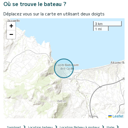
Où se trouve le bateau ?
Déplacez vous sur la carte en utilisant deux doigts
3 km
+
1 mi
−
Leaflet
Samboat
Location bateau
Location Bateau à moteur
Italie
Sici