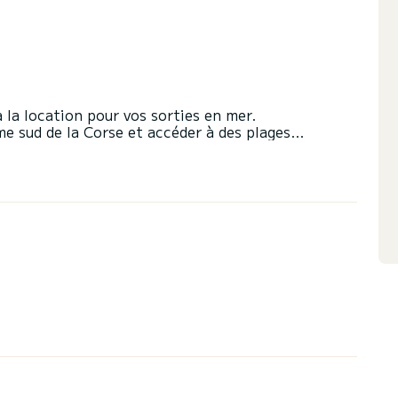
 la location pour vos sorties en mer.
me sud de la Corse et accéder à des plages
urera des sensations inédites.
agerie SamBoat pour plus d'informations !
ofil SamBoat afin de découvrir mes autres bateaux