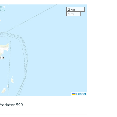
2 km
1 mi
Leaflet
Predator 599