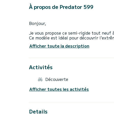
À propos de Predator 599
Bonjour,
Je vous propose ce semi-rigide tout neuf à
Ce modèle est idéal pour découvrir l'extrê
inaccessibles en voiture.
Afficher toute la description
Avec sa faible consommation, il vous proc
N'hésitez pas à me contacter via la mess
Vous pouvez également cliquer sur mon pr
Activités
Découverte
Afficher toutes les activités
Details