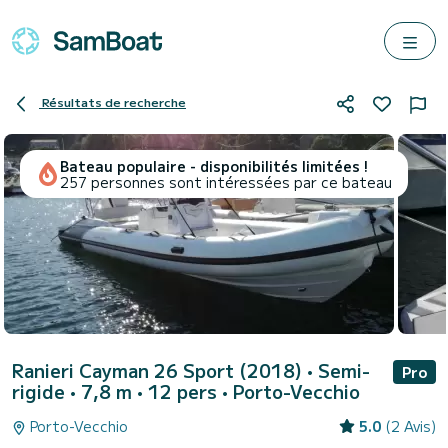
Résultats de recherche
Bateau populaire - disponibilités limitées !
257 personnes sont intéressées par ce bateau
Ranieri Cayman 26 Sport (2018)
• Semi-
Pro
rigide • 7,8 m • 12 pers •
Porto-Vecchio
Porto-Vecchio
5.0
(2 Avis)