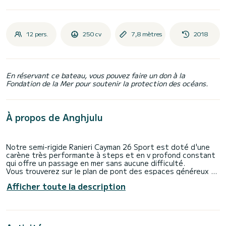
12 pers.
250 cv
7,8 mètres
2018
En réservant ce bateau, vous pouvez faire un don à la
Fondation de la Mer pour soutenir la protection des océans.
À propos de Anghjulu
Notre semi-rigide Ranieri Cayman 26 Sport est doté d'une
carène très performante à steps et en v profond constant
qui offre un passage en mer sans aucune difficulté.
Vous trouverez sur le plan de pont des espaces généreux et
conviviaux. Les bains de soleil arrières, rares à la poupe d’un
Afficher toute la description
bateau de moins de 28 pieds, sauront vous convaincre.
Les avantages de ces derniers sont le confort et la
sécurité ainsi que la vue panoramique qu’ils offrent dans le
sens de la marche.