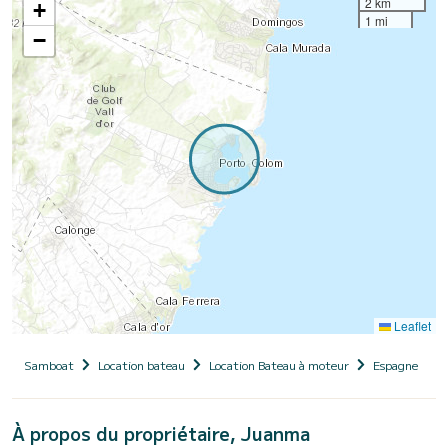
2 km
+
1 mi
−
Leaflet
Samboat
Location bateau
Location Bateau à moteur
Espagne
Î
À propos du propriétaire, Juanma