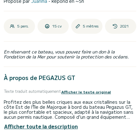
Proposé par
Juanma
- Répond en ~5h
5 pers.
15 cv
5 mètres
2021
En réservant ce bateau, vous pouvez faire un don à la
Fondation de la Mer pour soutenir la protection des océans.
À propos de PEGAZUS GT
Texte traduit automatiquement
Afficher le texte original
Profitez des plus belles criques aux eaux cristallines sur la
côte Est de l'île de Majorque à bord du bateau Pegazus GT,
le plus confortable et spacieux, adapté à la navigation sans
aucun permis nautique. Composé d'un grand équipement
comprenant un grand solarium à l'avant, un équipement audio
Afficher toute la description
Bluetooth, une ancre, une échelle de bain, une pompe de cale
automatique, un taud de soleil, une glacière, des gilets de
sauvetage pour tous les occupants, un kit de sauvetage en