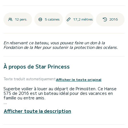
12 pers.
5 cabines
17,2 mètres
2016
En réservant ce bateau, vous pouvez faire un don à la
Fondation de la Mer pour soutenir la protection des océans.
À propos de Star Princess
Texte traduit automatiquement
Afficher le texte original
Superbe voilier à louer au départ de Primošten. Ce Hanse
575 de 2016 est un bateau idéal pour des vacances en
famille ou entre amis.
Vous allez passer une croisière d'exception sur ce voilier
Afficher toute la description
de 17 mètres. Vous pourrez accueillir jusqu'à 12 personnes
en navigation et profiter de ses 5 cabines tout confort.
Pour votre confort, Star Princess possède 4 toilettes avec