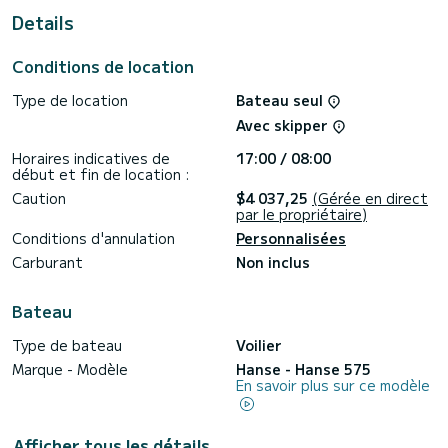
douche
Details
Il possède notamment les équipements suivants : Haut-
parleurs extérieurs, Pilote automatique, Wifi et internet,
Conditions de location
Propulseur d'étrave, TV, Plateforme de bain , Douche de
pont, Climatisation.
Type de location
Bateau seul
Si vous avez des questions concernant le bateau ou les
Avec skipper
conditions de location, vous pouvez envoyer un message via
la plateforme Samboat. Un conseiller SamBoat se chargera
Horaires indicatives de
17:00 / 08:00
début et fin de location :
Caution
$4 037,25
(Gérée en direct
par le propriétaire)
Conditions d'annulation
Personnalisées
Carburant
Non inclus
Bateau
Type de bateau
Voilier
Marque - Modèle
Hanse - Hanse 575
En savoir plus sur ce modèle
Afficher tous les détails