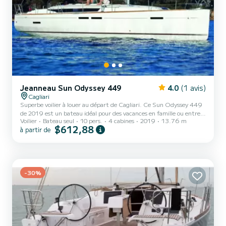
Jeanneau Sun Odyssey 449
4.0
(1 avis)
Cagliari
Superbe voilier à louer au départ de Cagliari. Ce Sun Odyssey 449
de 2019 est un bateau idéal pour des vacances en famille ou entre
Voilier
Bateau seul
10 pers.
4 cabines
2019
13.76 m
amis. Le bateau dispose de 4 cabines confortables et d'une capacité
$612,88
à partir de
de 10 personnes. bateau personne. D'une longueur totale de 14
mètres, il sera votre meilleur allié pour passer des vacances
extraordinaires sur l'eau près de Cagliari Ce Sun Odyssey 449 est
équipé avec 2 salles de bain avec douche. Il dispose des équipements
suivants : Pilote automatique, Haut-...
-30%