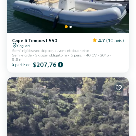
Capelli Tempest 550
4.7
(10 avis)
Cagliari
Semi-rigide avec skipper, auvent et douchette
Semi-rigide
Skipper obligatoire
6 pers.
40 CV
2015
5.5 m
$207,76
à partir de