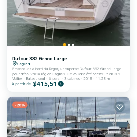
Dufour 382 Grand Large
Cagliari
Embarquez à bord du Regor, un superbe Dufour 382 Grand Large
pour découvrir la région Cagliari. Ce voilier a été construit en 2018
Voilier
Bateau seul
6 pers.
3 cabines
2018
11.23 m
pour assurer confort et performances. Le bateau dispose de 3
$415,51
à partir de
cabines confortables et d'une capacité de bateau de 6 personnes.
D'une longueur totale de 11 mètres, il sera votre meilleur allié pour
passer des vacances extraordinaires sur l'eau près de Cagliari Ce
Dufour 382 Grand Large Il est équipé de 2 salles de bains avec
-20%
douche. Il dispose des équipements suiv...