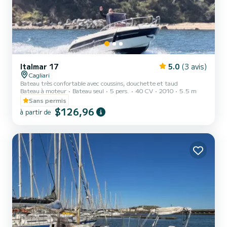
Italmar 17
5.0
(3 avis)
Cagliari
Bateau très confortable avec coussins, douchette et taud
Bateau à moteur
Bateau seul
5 pers.
40 CV
2010
5.5 m
Sans permis
$126,96
à partir de