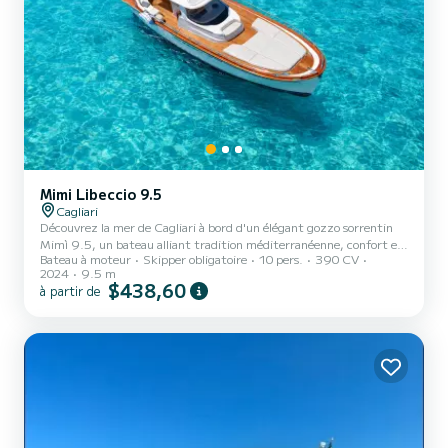
Mimi Libeccio 9.5
Cagliari
Découvrez la mer de Cagliari à bord d'un élégant gozzo sorrentin
Mimì 9.5, un bateau alliant tradition méditerranéenne, confort et
Bateau à moteur
Skipper obligatoire
10 pers.
390 CV
grande stabilité en navigation. Partez de la Marina di Bonaria,
2024
9.5 m
naviguez le long de la côte du Golfe de Cagliari, entre eaux
$438,60
à partir de
cristallines, falaises calcaires et criques accessibles uniquement par
la mer. Pendant l'excursion, vous pourrez admirer certains des
endroits les plus emblématiques de la région, tels que la Sella del
Diavolo, Cala Fighera, Cala Mosca, le long...