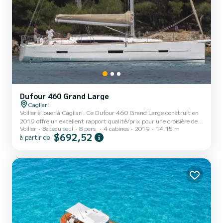
Dufour 460 Grand Large
Cagliari
Voilier à louer à Cagliari. Ce Dufour 460 Grand Large construit en
2019 offre un excellent rapport qualité/prix pour une croisière de
Voilier
Bateau seul
8 pers.
4 cabines
2019
14.15 m
quelques jours ou quelques semaines. Le bateau dispose de 4 cabines
$692,52
à partir de
confortable et une capacité de bateau de 8 personnes. D'une
longueur totale de 14 mètres, il sera votre meilleur allié pour passer
des vacances extraordinaires sur l'eau près de Cagliari Pour votre
confort, Avior en dispose de 4 avec douche< br> < br> Ce bateau
est équipé d'une grand-voile entiè...