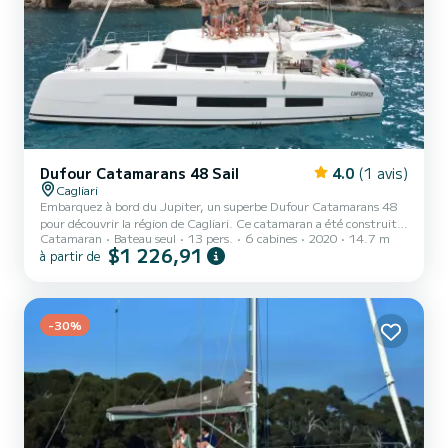
Dufour Catamarans 48 Sail
4.0
(1 avis)
Cagliari
Embarquez à bord du Jupiter, un superbe Dufour Catamarans 48
pour découvrir la région de Cagliari. Ce catamaran a été construit
Catamaran
Bateau seul
13 pers.
6 cabines
2020
14.7 m
en 2020 pour assurer confort et performances. Le bateau dispose
$1 226,91
à partir de
de 5 cabines confortables et d'une capacité de bateau de 11
personnes. D'une longueur totale de 15 mètres, il sera votre
meilleur allié pour passer des vacances extraordinaires sur l'eau près
de Cagliari Ce Dufour Catamarans 48 est équipé avec 5 salles de
-30%
bains avec douche. Ce bateau est équipé d'une g...