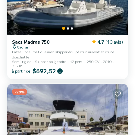
Sacs Madras 750
4.7
(10 avis)
Cagliari
Bateau pneumatique avec skipper équipé d'un auvent et d'une
douchette
Semi-rigide
Skipper obligatoire
12 pers.
250 CV
2010
7.5 m
$692,52
à partir de
-20%