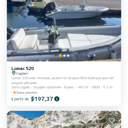
Lomac 520
Cagliari
Lomac 520 avec terrasse, auvent et ne peut être loué que pour de
longues périodes
Semi-rigide
Skipper optionnel
8 pers.
40 CV
2000
5.2 m
Sans permis
$197,37
à partir de