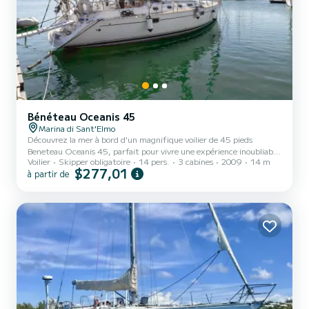
Bénéteau Oceanis 45
Marina di Sant'Elmo
Découvrez la mer à bord d'un magnifique voilier de 45 pieds
Beneteau Oceanis 45, parfait pour vivre une expérience inoubliable
Voilier
Skipper obligatoire
14 pers.
3 cabines
2009
14 m
entre détente, nature et amusement. Nous proposons des visites
$277,01
à partir de
de 4 ou 8 heures le long de la côte, avec des arrêts dans des criques
pittoresques où vous pourrez nager dans des eaux cristallines, faire
de la plongée en apnée ou simplement vous laisser bercer par la mer.
À bord, vous trouverez : Salon spacieux et accueillant, Salle de
bain, Spacieux bain de soleil pour vo...