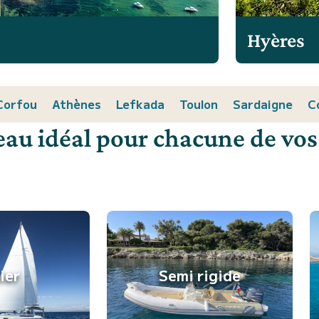
Hyères
Corfou
Athènes
Lefkada
Toulon
Sardaigne
C
eau idéal pour chacune de vos
lier
Semi rigide