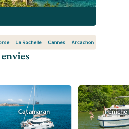
orse
La Rochelle
Cannes
Arcachon
 envies
Catamaran
Péniche