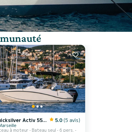
ommunauté
Quicksilver Activ 555 Open
5.0
(5 avis)
Marseille
teau à moteur
Bateau seul
6 pers.