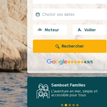
Choisir vos dates
Moteur
Voilier
Rechercher
4.9/5
Samboat Familles
L’aventure en mer, simple et
accessible pour tous