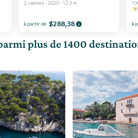
2 cabines
2020
12.3 m
10
$288,38
à partir de
à p
parmi plus de 1400 destination