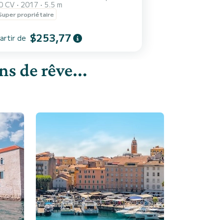
0 CV
2017
5.5 m
Super propriétaire
$253,77
artir de
s de rêve...