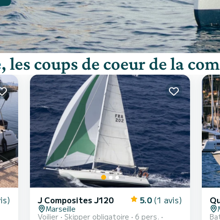
e
, les coups de coeur de la c
is)
J Composites J120
5.0
(1 avis)
Marseille
Voilier
Skipper obligatoire
6 pers.
Ba