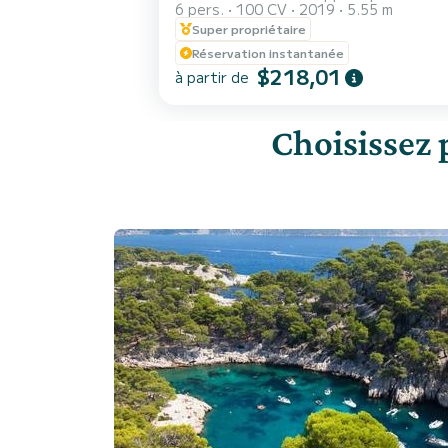
6 pers.
100 CV
2019
5.55 m
Super propriétaire
Réservation instantanée
$218,01
à partir de
Choisissez 