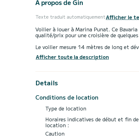
À propos de Gin
Afficher le t
Texte traduit automatiquement
Voilier à louer à Marina Punat. Ce Bavari
qualité/prix pour une croisière de quelque
Le voilier mesure 14 mètres de long et dé
accueillir 9 passagers en croisière.
Afficher toute la description
Ce Bavaria 44 est équipé de 2 cabinets de
Il dispose des équipements suivants : Pil
Details
Si vous avez des questions sur le bateau o
envoyer un message via la plateforme Sam
Conditions de location
Type de location
Horaires indicatives de début et fin de
location :
Caution