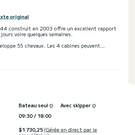
exte original
a 44 construit en 2003 offre un excellent rapport
s jours voire quelques semaines.
veloppe 55 chevaux. Les 4 cabines peuvent
 toilette avec douche.
ote automatique, Douche de pont.
u sur les conditions de location, vous pouvez
boat. Un conseiller SamBoat répondra à vos
Bateau seul
Avec skipper
09:30 / 18:00
$1 730,25
(Gérée en direct par le