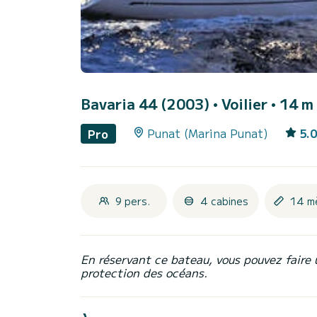
Bavaria 44 (2003)
• Voilier • 14 m
Punat (Marina Punat)
5.0
Pro
9 pers.
4 cabines
14 m
En réservant ce bateau, vous pouvez faire 
protection des océans.