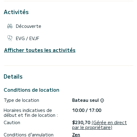
Conduisable sans permis bateau
La location comprend également :
Activités
-vestiaire avec douche chaude
-sac étanche
-sac réfrigérateur avec bienvenue
Découverte
-enceinte Bluetooth étanche
Location au départ de Recco ou Camogli
EVG / EVJF
Pour plus d'informations contactez-nous en écrivant un
Afficher toutes les activités
Details
Conditions de location
Type de location
Bateau seul
Horaires indicatives de
10:00 / 17:00
début et fin de location :
Caution
$230,70
(Gérée en direct
par le propriétaire)
Conditions d'annulation
Zen