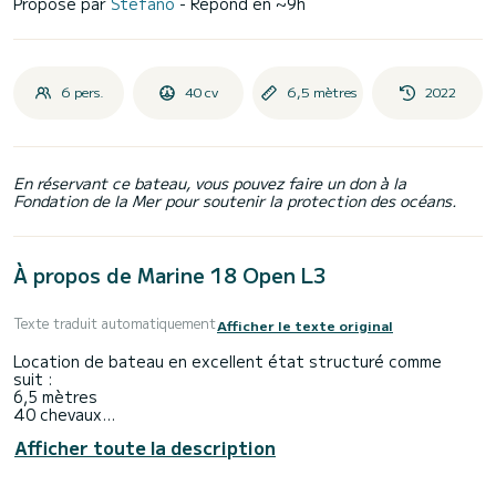
Proposé par
Stefano
- Répond en ~9h
6 pers.
40 cv
6,5 mètres
2022
En réservant ce bateau, vous pouvez faire un don à la
Fondation de la Mer pour soutenir la protection des océans.
À propos de Marine 18 Open L3
Texte traduit automatiquement
Afficher le texte original
Location de bateau en excellent état structuré comme
suit :
6,5 mètres
40 chevaux
Capacité maximale 5/6 personnes
Afficher toute la description
Equipé d'un auvent et de pare-battages
Equipé d'un chargeur de téléphone portable et d'un allume-
cigare.