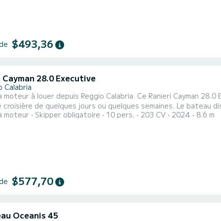
$493,36
 de
i Cayman 28.0 Executive
o Calabria
 moteur à louer depuis Reggio Calabria. Ce Ranieri Cayman 28.0 
re de quelques jours ou quelques semaines. Le bateau dispose de 1 cabines tout confort et une capacité
à moteur
Skipper obligatoire
10 pers.
203 CV
2024
8.6 m
ation de 2 personnes. Avec une longueur totale de 9 mètres, il s
extraordinaires sur l'eau dans le
$577,70
 de
au Oceanis 45