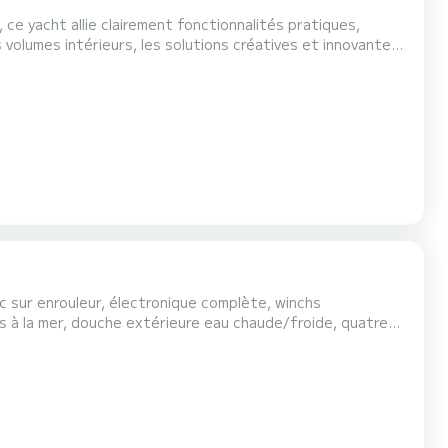
ce yacht allie clairement fonctionnalités pratiques,
olumes intérieurs, les solutions créatives et innovantes
duire, font de ce bateau l'un des navires les plus
et entre amis. L'accès à l'eau est possible grâce...
oc sur enrouleur, électronique complète, winchs
s à la mer, douche extérieure eau chaude/froide, quatre
ctriques, cuisine avec four, micro-ondes....