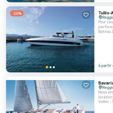
Tullio
-20%
Reggi
Pour ceu
performa
Bateau 
des bat
d'autres
à partir
Bavari
Reggi
Nous pro
location. C
Voilier
conforta