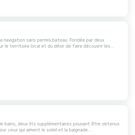
la navigation sans permis bateau. Fondée par deux
le territoire local et du désir de faire découvrir les
expérience inoubliable en bateau pneumatique. Si vous
 le choix qui vous convient. Un grand espace ext...
de bains, deux lits supplémentaires pouvant être obtenus
ur ceux qui aiment le soleil et la baignade...