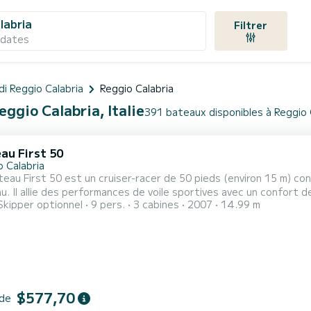
labria
Filtrer
 dates
 di Reggio Calabria
Reggio Calabria
eggio Calabria, Italie
391 bateaux disponibles à Reggio 
au First 50
o Calabria
eau First 50 est un cruiser-racer de 50 pieds (environ 15 m) con
. Il allie des performances de voile sportives avec un confort de
Skipper optionnel
9 pers.
3 cabines
2007
14.99 m
ne double barre à roue et un puissant plan de voilure adapté aussi
 propose trois cabines, deux salles de bains, un grand salon lumin
$577,70
 de