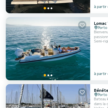
à partir
Lomac 
Porto 
Bienvenu
passionn
Semi-rig
merveill
recherch
à partir
Bénéte
Porto 
Bateau k
dans la 