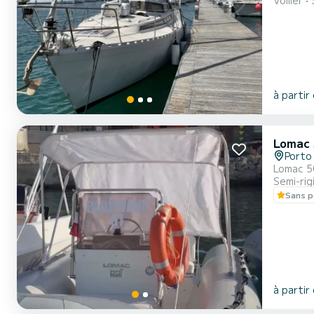
Voilier
à partir
Lomac 
Porto 
Lomac 5
Semi-rig
Sans p
à partir