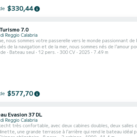
$330,44
 de
Turismo 7.0
di Reggio Calabria
e, nous sommes votre passerelle vers le monde passionnant de 
és de la navigation et de la mer, nous sommes nés de l'amour pour 
ide
Bateau seul
12 pers.
300 CV
2025
7.49 m
es de la Calabre et de la Sicile à tous ceux qui souhaitent vivre une 
ez une expérience tout confort, alors le bateau pneumatique est
$577,70
 de
au Evasion 37 DL
di Reggio Calabria
echt très confortable, avec deux cabines doubles, deux salles 
dinette, une grande terrasse à l'arrière qui rend le bateau idéal po