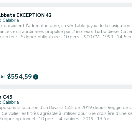
-Abbate EXCEPTION 42
o Calabria
x qui aiment l'adrénaline pure, un véritable joyau de la navigatio
nces extraordinaires propulsé par 2 moteurs turbo diesel Caterp
à moteur
Skipper obligatoire
10 pers.
900 CV
1999
14.5 m
eaux les plus fascinants de la catégorie des 14 mètres, avec 
 bateaux) pour les transmissions de surface qui se traduit par une
$554,59
 de
a C45
o Calabria
posons la location d'un Bavaria C45 de 2019 depuis Reggio de C
e voilier est très agréable à utiliser pour une croisière d'une semaine ou plus. Le bateau
Skipper optionnel
10 pers.
4 cabines
2019
13.6 m
bles et d'une capacité de bateau de 8 personnes. D'une longueur 