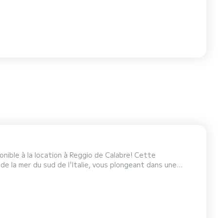
nible à la location à Reggio de Calabre! Cette
de la mer du sud de l'Italie, vous plongeant dans une
e ce splendide bateau sont à votre disposition pour vivre
Avec une capacité de 8 personnes, le Cranchi M44 est...