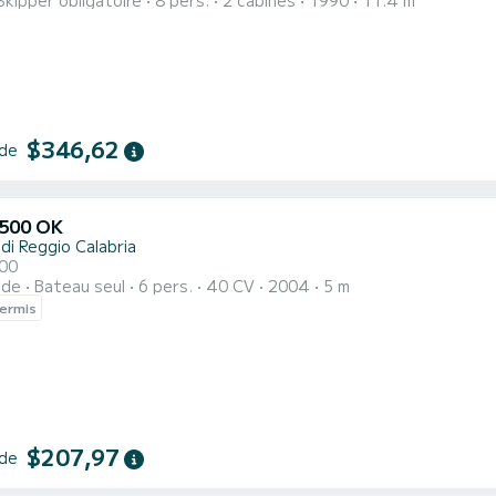
Skipper obligatoire
8 pers.
2 cabines
1990
11.4 m
$346,62
 de
500 OK
di Reggio Calabria
00
ide
Bateau seul
6 pers.
40 CV
2004
5 m
ermis
$207,97
 de