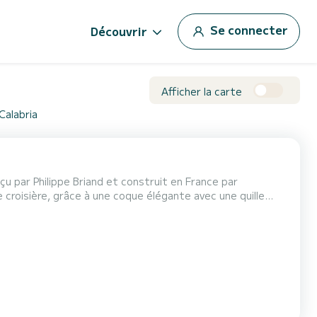
Se connecter
Découvrir
Afficher la carte
Calabria
çu par Philippe Briand et construit en France par
 croisière, grâce à une coque élégante avec une quille
 bien à la régate qu'à la navigation hauturière. Sous le
eux et d'excellents espaces de vie pour des v...