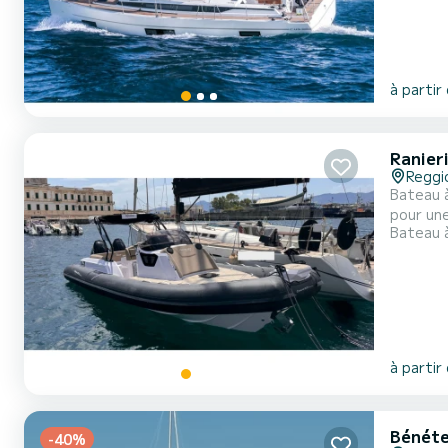
à partir
Ranier
Reggi
Bateau à
pour une croisiè
Bateau 
d'embarc
à partir
Bénéte
-40%