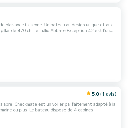
n de plaisance italienne. Un bateau au design unique et aux
illar de 470 ch. Le Tullio Abbate Exception 42 est l'un
une coque spécialement créée (et non adaptée comme sur
 formidable navigabilité capable d'offrir...
5.0
(1 avis)
alabre. Checkmate est un voilier parfaitement adapté à la
 dispose de 4 cabines
totale de 14 mètres, il sera votre meilleur allié pour
passer des vacances extraordinaires sur l'eau dans les environs de Reggio de Calabre Pour votre confort, Checkmate en di...