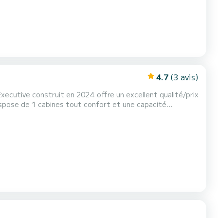
4.7
(3 avis)
Executive construit en 2024 offre un excellent qualité/prix
era votre meilleur allié pour passer des vacances
s environs de Reggio Calabria Ce Ranieri Cayman 28.0 Executiv...