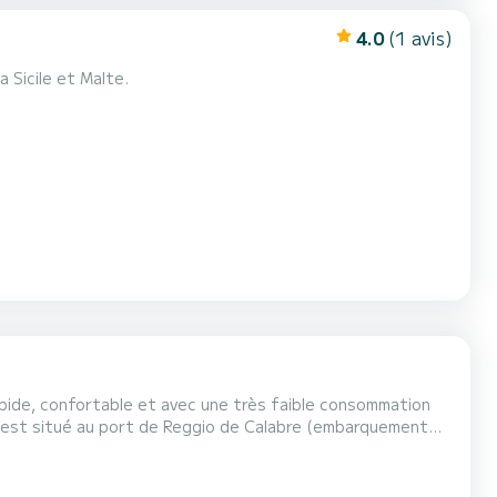
4.0
(1 avis)
re, la Sicile et Malte.
ide, confortable et avec une très faible consommation
u est situé au port de Reggio de Calabre (embarquement
agnara Calabra et Messina) qui est extrêmement
ersection de deux mers, la mer Ionienne et la mer