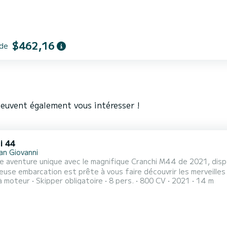
$462,16
 de
peuvent également vous intéresser !
i 44
San Giovanni
e aventure unique avec le magnifique Cranchi M44 de 2021, dispo
use embarcation est prête à vous faire découvrir les merveilles 
à moteur
Skipper obligatoire
8 pers.
800 CV
2021
14 m
ce nautique sans pareille. La location, la location et la charte d
nts inoubliables en compagnie de votre famille et de vos amis. 