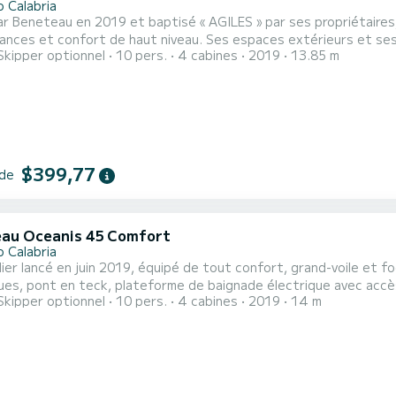
o Calabria
r Beneteau en 2019 et baptisé « AGILES » par ses propriétaires, 
nces et confort de haut niveau. Ses espaces extérieurs et ses v
Skipper optionnel
10 pers.
4 cabines
2019
13.85 m
été adoptées pour le rendre plus confortable et plus facile à con
ants pouvant être envisagés pour une longue croisière en famille 
$399,77
 de
au Oceanis 45 Comfort
o Calabria
lier lancé en juin 2019, équipé de tout confort, grand-voile et f
ues, pont en teck, plateforme de baignade électrique avec accè
Skipper optionnel
10 pers.
4 cabines
2019
14 m
confortables, deux grandes salles de bains avec douche et WC éle