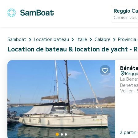
Reggio Ca
Choisir vos
Samboat
Location bateau
Italie
Calabre
Provincia
Location de bateau & location de yacht - R
Bénéte
Reggi
Le Benet
Beneteau
Voilier
bulbe, u
pont, il
à partir