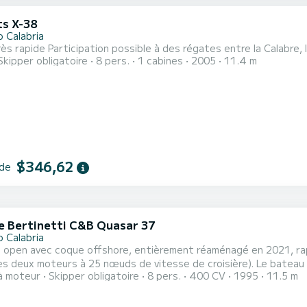
ts X-38
o Calabria
Voilier très rapide Participation possible à des régates entre la Calab
Skipper obligatoire
8 pers.
1 cabines
2005
11.4 m
$346,62
 de
 e Bertinetti C&B Quasar 37
o Calabria
 open avec coque offshore, entièrement réaménagé en 2021, rap
les deux moteurs à 25 nœuds de vitesse de croisière). Le batea
à moteur
Skipper obligatoire
8 pers.
400 CV
1995
11.5 m
t possible à Villa San Giovanni et, avec supplément, à Scilla, B
que, étant au centre exact de la Méditerranée et à l'exacte int
enne,...