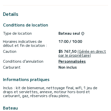
catamaran de 12 mètres. Vous pourrez accueillir jusqu'à 12
passagers en croisière et profiter de ses 3 cabines au
confort total.
Details
Pour votre confort, le Maramor dispose de 2 toilettes avec
douche
Conditions de location
Ce bateau est équipé d'une grand-voile lattée et d'un
Type de location
Bateau seul
génois sur enrouleur. Il dispose des équipements suivants :
Pilote automatique, Moteur hors-bord, Prise USB, Douche de
Horaires indicatives de
17:00 / 10:00
pont, Winch électrique.
début et fin de location :
Si vous avez des questions sur le bateau ou les conditions
Caution
$5 767,50
(Gérée en direct
de location, vous pouvez envoyer un message via la
par le propriétaire)
plateforme Samboat. Un conseiller SamBoat répondra à vos
Conditions d'annulation
Personnalisées
Carburant
Non inclus
Informations pratiques
Inclus : kit de bienvenue, nettoyage final, wifi, 1 jeu de
draps et serviettes, annexe, moteur hors-bord et
carburant, gaz, réservoirs d'eau pleins,
Bateau