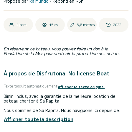
Proposé par
Raimundo
- Répond en ~5h
4 pers.
15 cv
3,8 mètres
2022
En réservant ce bateau, vous pouvez faire un don à la
Fondation de la Mer pour soutenir la protection des océans.
À propos de Disfrutona. No license Boat
Texte traduit automatiquement
Afficher le texte original
Bimini inclus, avec la garantie de la meilleure location de
bateau charter à Sa Rapita.
Nous sommes de Sa Rapita. Nous naviguons ici depuis de
nombreuses années et nous avons décidé qu'un bateau de
Afficher toute la description
type tender serait le parfait day-sailer. Sa Rapita est une
zone de plage balisée, les tenders sont les seuls bateaux
autorisés à entrer par les canaux assignés. Notre bateau