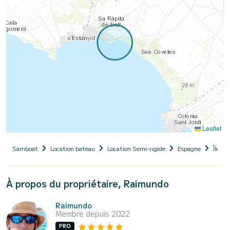
Leaflet
Samboat
Location bateau
Location Semi-rigide
Espagne
Îles B
À propos du propriétaire, Raimundo
Raimundo
Membre depuis 2022
PRO