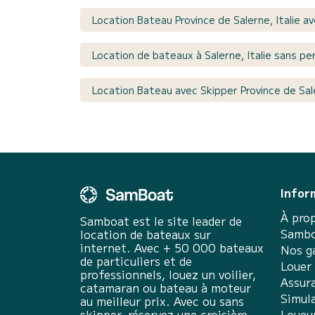
Location Bateau Province de Salerne, Italie a
Location de bateaux à Salerne, Italie sans pe
Location Bateau avec Skipper Province de Sale
Infor
À pro
Samboat est le site leader de
Sambo
location de bateaux sur
internet. Avec + 50 000 bateaux
Nos g
de particuliers et de
Louer
professionnels, louez un voilier,
Assur
catamaran ou bateau à moteur
Simula
au meilleur prix. Avec ou sans
skipper, réservez une croisière
Loueu