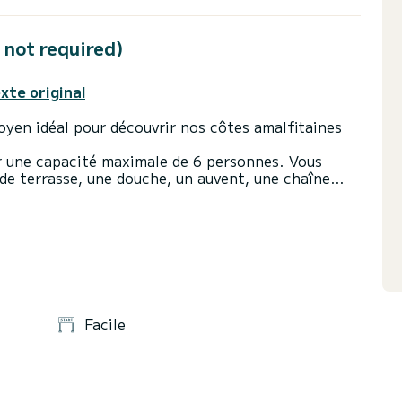
 not required)
exte original
yen idéal pour découvrir nos côtes amalfitaines
ur une capacité maximale de 6 personnes. Vous
de terrasse, une douche, un auvent, une chaîne
lement équipé de feux de navigation, d'un réservoir
me stéréo.
cessite pas de permis bateau.
Facile
rburant et éventuellement le skipper si vous
ut l'équipement de bord :
nts