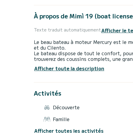
À propos de Mimì 19 (boat license
Afficher le t
Texte traduit automatiquement
Le beau bateau à moteur Mercury est le mo
et du Cilento.
Le bateau dispose de tout le confort, po
trouverez des coussins complets, une gran
stéréo, échelle d'embarquement. Il est éga
Afficher toute la description
de carburant, d'une batterie et d'un systè
Le bateau dispose d'un 40/70 HP et ne né
Il est possible d'emprunter l'itinéraire :
Activités
-Salerno-Positano
-Salerno-Palinuro
Découverte
En supplément, vous trouvez le coût du ca
décidez de le choisir
Famille
Sur nos bateaux vous serez fourni avec to
Afficher toutes les activités
-Gilets de sauvetage pour adultes et enfa