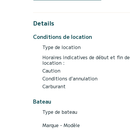
- 1 beignet
-feux flottants sur 6 milles
-1 ligne flottante
-1 extincteur
Details
-1 klaxon
-1 bouée lumineuse
Conditions de location
-1 écope
-4 défenses
Type de location
-1 gaffe
-1 ancre
Horaires indicatives de début et fin de
-1 corde de 30 m
location :
-1 kit sellerie et coussins
Caution
-1 kit Stéréo.
Conditions d'annulation
N'hésitez pas à nous contacter pour plus 
Carburant
Bateau
Type de bateau
Marque - Modèle