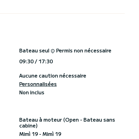
Bateau seul
Permis non nécessaire
09:30 / 17:30
Aucune caution nécessaire
Personnalisées
d'informations ou réservez ce magnifique bateau à
Non inclus
Bateau à moteur (Open - Bateau sans
cabine)
Mimì 19 - Mimì 19