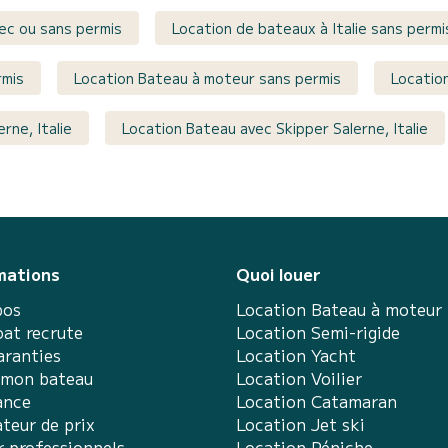
vec ou sans permis
Location de bateaux à Italie sans permi
rmis
Location Bateau à moteur sans permis
Location
rne, Italie
Location Bateau avec Skipper Salerne, Italie
mations
Quoi louer
pos
Location Bateau à moteur
at recrute
Location Semi-rigide
aranties
Location Yacht
 mon bateau
Location Voilier
ance
Location Catamaran
teur de prix
Location Jet ski
r professionnels
Location Péniche