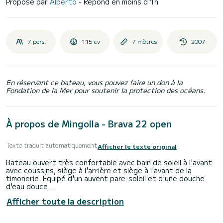
Proposé par
Alberto
- Répond en moins d'1h
7 pers.
115 cv
7 mètres
2007
En réservant ce bateau, vous pouvez faire un don à la
Fondation de la Mer pour soutenir la protection des océans.
À propos de Mingolla - Brava 22 open
Texte traduit automatiquement
Afficher le texte original
Bateau ouvert très confortable avec bain de soleil à l'avant
avec coussins, siège à l'arrière et siège à l'avant de la
timonerie. Équipé d'un auvent pare-soleil et d'une douche
d'eau douce.
Équipement de plongée libre disponible.
Afficher toute la description
Nous sommes pet friendly!
Nous embarquons vos petits animaux sans problème; il est
important de le communiquer au moment de la réservation.