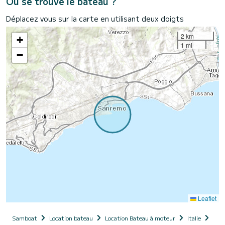
Où se trouve le bateau ?
Déplacez vous sur la carte en utilisant deux doigts
2 km
+
1 mi
−
Leaflet
Samboat
Location bateau
Location Bateau à moteur
Italie
Ligu