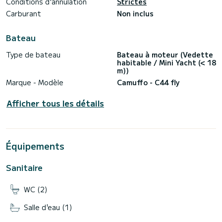
Conditions d'annulation
Strictes
Le prix de location exclut les frais supplémentaires de
Carburant
Non inclus
nourriture, de carburant et de ports.
Bateau
Type de bateau
Bateau à moteur (Vedette
habitable / Mini Yacht (< 18
m))
Marque - Modèle
Camuffo - C44 fly
Afficher tous les détails
Équipements
Sanitaire
WC (2)
Salle d'eau (1)