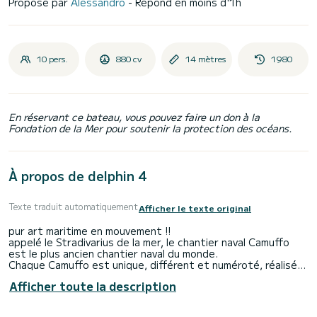
Proposé par
Alessandro
- Répond en moins d'1h
10 pers.
880 cv
14 mètres
1980
En réservant ce bateau, vous pouvez faire un don à la
Fondation de la Mer pour soutenir la protection des océans.
À propos de delphin 4
Texte traduit automatiquement
Afficher le texte original
pur art maritime en mouvement !!
appelé le Stradivarius de la mer, le chantier naval Camuffo
est le plus ancien chantier naval du monde.
Chaque Camuffo est unique, différent et numéroté, réalisé
entièrement à la main en bois précieux et en cuir.
Afficher toute la description
Il n'a pas d'égal.
pas de plastique, pas de résines, pas de fibre de verre
que du bois, sain, frais en été et chaud