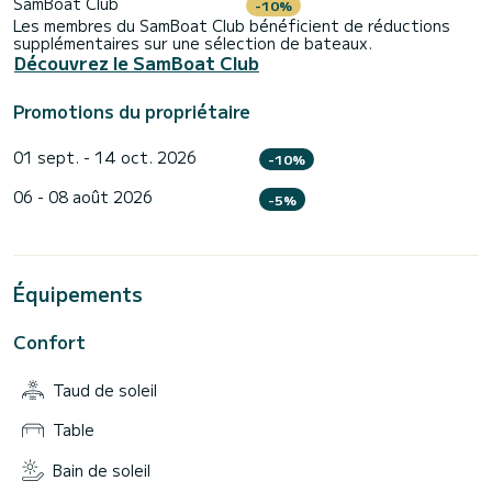
SamBoat Club
-10%
• Matin : 10h30 – 15h00
Les membres du SamBoat Club bénéficient de réductions
supplémentaires sur une sélection de bateaux.
Découvrez le SamBoat Club
Promotions du propriétaire
01 sept. - 14 oct. 2026
-10%
06 - 08 août 2026
-5%
Équipements
Confort
Taud de soleil
Table
Bain de soleil