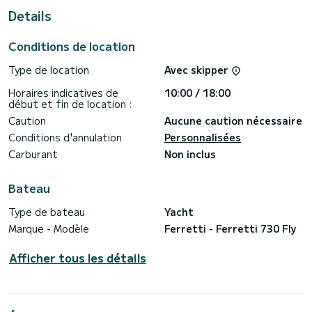
parleurs extérieurs, Dessalinisateur, Climatisation,
Details
Plateforme de bain .
Nous vous invitons à nous faire une demande directement
Conditions de location
Type de location
Avec skipper
Horaires indicatives de
10:00 / 18:00
début et fin de location :
Caution
Aucune caution nécessaire
Conditions d'annulation
Personnalisées
Carburant
Non inclus
Bateau
Type de bateau
Yacht
Marque - Modèle
Ferretti - Ferretti 730 Fly
Afficher tous les détails