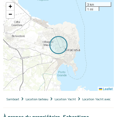
3 km
+
1 mi
−
Leaflet
Samboat
Location bateau
Location Yacht
Location Yacht avec ski
À propos du propriétaire, Sebastiano