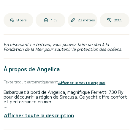
8 pers.
1 cv
23 mètres
2005
En réservant ce bateau, vous pouvez faire un don à la
Fondation de la Mer pour soutenir la protection des océans.
À propos de Angelica
Texte traduit automatiquement
Afficher le texte original
Embarquez à bord de Angelica, magnifique Ferretti 730 Fly
pour découvrir la région de Siracusa. Ce yacht offre confort
et performance en mer.
Vous êtes assuré de passer une journée ou une semaine
Afficher toute la description
d'exception sur ce bateau d'une longueur de 23 mètres. Sa
capacité d'embarcation est de personnes.
Il possède notamment les équipements suivants : TV, Haut-