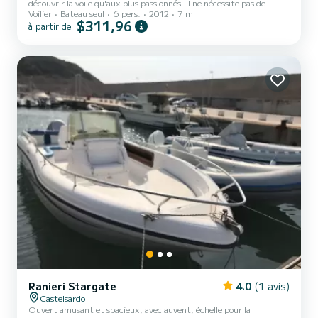
découvrir la voile qu'aux plus passionnés. Il ne nécessite pas de
Voilier
Bateau seul
6 pers.
2012
7 m
permis bateau, équipement : gouvernail de barre, grand-voile avec
$311,96
à partir de
lazy-bag, génois sur enrouleur. Protection solaire sur demande.
Intérieur : couchette double à l'avant et double à l'arrière + coin
repas, avec 1 salle de bain séparée, WC marin. Pour les nuitées
veuillez nous contacter.
Ranieri Stargate
4.0
(1 avis)
Castelsardo
Ouvert amusant et spacieux, avec auvent, échelle pour la