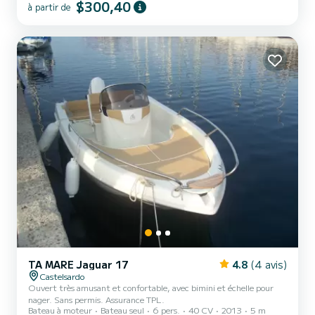
$300,40
à partir de
TA MARE Jaguar 17
4.8
(4 avis)
Castelsardo
Ouvert très amusant et confortable, avec bimini et échelle pour
nager. Sans permis. Assurance TPL.
Bateau à moteur
Bateau seul
6 pers.
40 CV
2013
5 m