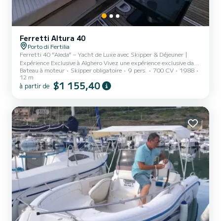
Ferretti Altura 40
Porto di Fertilia
Ferretti 40 “Aleda” – Yacht de Luxe avec Skipper & Déjeuner |
Expérience Exclusive à Alghero Vivez une expérience exclusive dans
Bateau à moteur
Skipper obligatoire
9 pers.
700 CV
1988
les eaux cristallines d’Alghero à bord du prestigieux Ferretti 40
12 m
“Aleda”. Il ne s’agit pas d’une simple location de bateau, mais d’une
$1 155,40
à partir de
expérience privée et sur mesure, conçue pour la détente, le plaisir
et des moments inoubliables entre criques cachées et panoramas à
couper le souffle. L’Expérience Partez le matin et découvrez les
plus beaux endroits de la côte s...