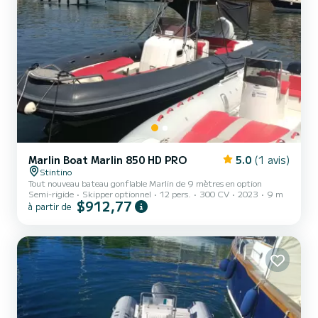
Marlin Boat Marlin 850 HD PRO
5.0
(1 avis)
Stintino
Tout nouveau bateau gonflable Marlin de 9 mètres en option
Semi-rigide
Skipper optionnel
12 pers.
300 CV
2023
9 m
$912,77
à partir de