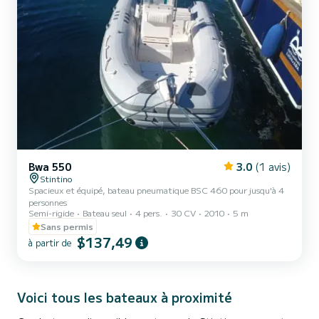
Bwa 550
3.0
(1 avis)
Stintino
Spacieux et équipé, bateau pneumatique BSC 460 pour jusqu'à 4
personnes
Semi-rigide
Bateau seul
4 pers.
30 CV
2010
5 m
Sans permis
$137,49
à partir de
Voici tous les bateaux à proximité