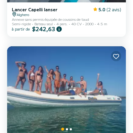
Lancer Capelli lanser
5.0
(2 avis)
Alghero
Annexe sans permis équipée de coussins de taud
Semi-rigide
Bateau seul
4 pers.
40 CV
2000
4.5 m
$242,63
à partir de