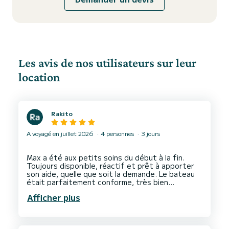
Les avis de nos utilisateurs sur leur
location
Rakito
A voyagé en juillet 2026
4 personnes
3 jours
Max a été aux petits soins du début à la fin.
Toujours disponible, réactif et prêt à apporter
son aide, quelle que soit la demande. Le bateau
était parfaitement conforme, très bien
entretenu, et le service a été irréprochable.
Afficher plus
Nous avons passé un excellent séjour grâce à
son professionnalisme et sa gentillesse. Un
grand merci pour tout, Max ! Nous recommandons