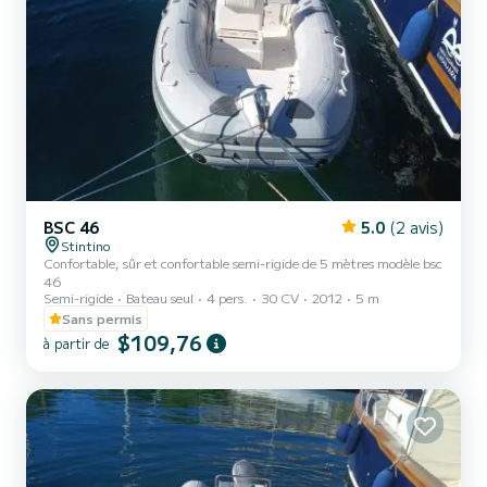
BSC 46
5.0
(2 avis)
Stintino
Confortable, sûr et confortable semi-rigide de 5 mètres modèle bsc
46
Semi-rigide
Bateau seul
4 pers.
30 CV
2012
5 m
Sans permis
$109,76
à partir de