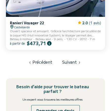
Ranieri Voyager 22
2.0
(1 avis)
Castelsardo
Ouvert spacieux et amusant. Grâce à l'architecture particulière de
la coque HIS (Hull Innovative System), le Voyager permet des
Bateau à moteur
Bateau seul
9 pers.
130 CV
2012
7 m
performances passionnantes et un planage immédiat même avec
$473,71
à partir de
des moteurs modestes, garantissant également des économies de
carburant et un confort de navigation. L'aménagement général du
Voyager est classique et élégant, avec le poste de conduite au milieu
du navire, deux couloirs latéraux, un grand bain de soleil à l'avant et
deux ensembles de canapés à l'arrière, pour...
‹
Précédent
Suivant
›
Besoin d'aide pour trouver le bateau
parfait ?
Un expert vous trouvera les meilleures offres
Demander un devis