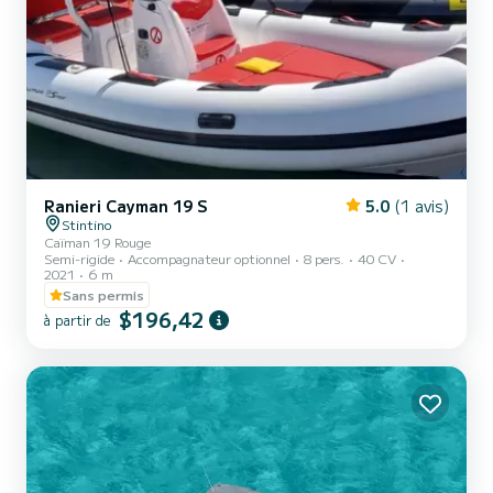
Ranieri Cayman 19 S
5.0
(1 avis)
Stintino
Caïman 19 Rouge
Semi-rigide
Accompagnateur optionnel
8 pers.
40 CV
2021
6 m
Sans permis
$196,42
à partir de