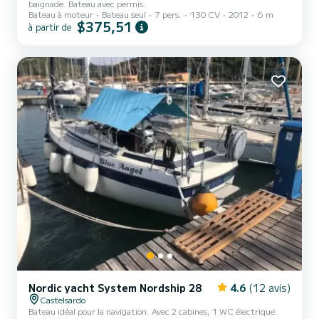
baignade. Bateau avec permis.
Bateau à moteur
Bateau seul
7 pers.
130 CV
2012
6 m
$375,51
à partir de
Nordic yacht System Nordship 28
4.6
(12 avis)
Castelsardo
Bateau idéal pour la navigation. Avec 2 cabines, 1 WC électrique.