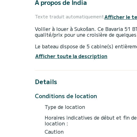
À propos de India
Afficher le t
Texte traduit automatiquement
Voilier à louer à Sukošan. Ce Bavaria 51 B
qualité/prix pour une croisière de quelque
Le bateau dispose de 5 cabine(s) entièrem
D'une longueur hors tout de 16 mètres, il 
Afficher toute la description
exceptionnelles sur l'eau dans les environ
Ce Bavaria 51 BT '15 est équipé de 3 salle
Details
Ce bateau est équipé d'une grand-voile sur 
des équipements suivants : Pilotage autom
Conditions de location
Si vous avez des questions sur le bateau o
un message via la plateforme Samboat. Un
Type de location
Horaires indicatives de début et fin de
location :
Caution