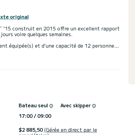
exte original
T '15 construit en 2015 offre un excellent rapport
s jours voire quelques semaines.
ent équipée(s) et d'une capacité de 12 personnes.
sera votre meilleur allié pour passer des vacances
s de Sukošan
s d'eau avec douche.
enrouleur et d'un génois sur enrouleur. Il dispose
atique, TV, Wifi et internet.
u les conditions de location, vous pouvez envoyer
 conseiller SamBoat répondra à vos questions et
Bateau seul
Avec skipper
17:00 / 09:00
$2 885,50
(Gérée en direct par le