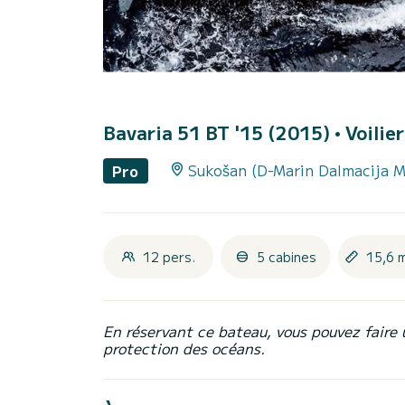
Bavaria 51 BT '15 (2015)
• Voilie
Sukošan (D-Marin Dalmacija M
Pro
12 pers.
5 cabines
15,6 
En réservant ce bateau, vous pouvez faire 
protection des océans.