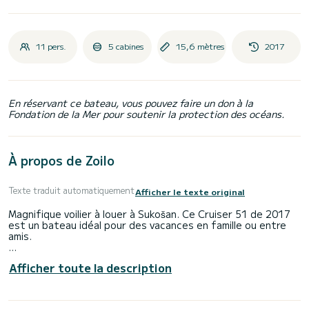
11 pers.
5 cabines
15,6 mètres
2017
En réservant ce bateau, vous pouvez faire un don à la
Fondation de la Mer pour soutenir la protection des océans.
À propos de Zoilo
Texte traduit automatiquement
Afficher le texte original
Magnifique voilier à louer à Sukošan. Ce Cruiser 51 de 2017
est un bateau idéal pour des vacances en famille ou entre
amis.
Le bateau dispose de 5 cabine(s) entièrement équipée(s) et
Afficher toute la description
d'une capacité de 11 personnes. D'une longueur hors tout
de 16 mètres, il sera votre meilleur allié pour passer des
vacances exceptionnelles sur l'eau dans les environs de
Sukošan