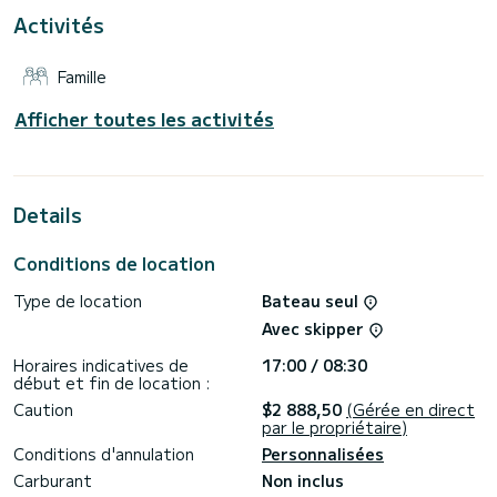
Activités
Ce Cruiser 51 est équipé de 3 salles d'eau avec douche.
Ce bateau est équipé d'une grand-voile sur enrouleur et
Famille
d'un génois sur enrouleur. Il dispose des équipements
suivants : Pilote automatique, Propulseur d'étrave, TV,
Douche de pont, Panneau solaire, Climatisation, Plateforme
Afficher toutes les activités
de bain.
Pour toute demande d'informations ou réservation, cliquez
sur le bouton « Demander un devis », un expert SamBoat
Details
Conditions de location
Type de location
Bateau seul
Avec skipper
Horaires indicatives de
17:00 / 08:30
début et fin de location :
Caution
$2 888,50
(Gérée en direct
par le propriétaire)
Conditions d'annulation
Personnalisées
Carburant
Non inclus