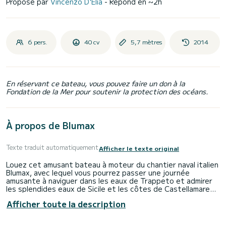
Proposé par
Vincenzo D'Elia
- Répond en ~2h
6 pers.
40 cv
5,7 mètres
2014
En réservant ce bateau, vous pouvez faire un don à la
Fondation de la Mer pour soutenir la protection des océans.
À propos de Blumax
Texte traduit automatiquement
Afficher le texte original
Louez cet amusant bateau à moteur du chantier naval italien
Blumax, avec lequel vous pourrez passer une journée
amusante à naviguer dans les eaux de Trappeto et admirer
les splendides eaux de Sicile et les côtes de Castellamare
del Golfo, la pêche au thon de Scopello et la réserve de
Afficher toute la description
Zingaro.
Le Blumax 19 est équipé d'un moteur hors-bord de 40 ch et