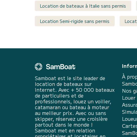
Location de bateaux à Italie sans permis
Location Semi-rigide sans permis
Locat
Infor
À pro
Samboat est le site leader de
Sambo
location de bateaux sur
internet. Avec + 50 000 bateaux
Nos g
de particuliers et de
Louer
professionnels, louez un voilier,
Assur
catamaran ou bateau à moteur
Simula
au meilleur prix. Avec ou sans
skipper, réservez une croisière
Loueu
partout dans le monde !
Carte
Samboat met en relation
SamBo
propriétaires et locataires en