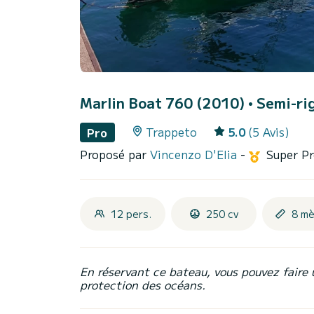
Marlin Boat 760 (2010)
• Semi-rig
Trappeto
5.0
(5 Avis)
Pro
Proposé par
Vincenzo D'Elia
-
Super Pr
12 pers.
250 cv
8 mè
En réservant ce bateau, vous pouvez faire 
protection des océans.