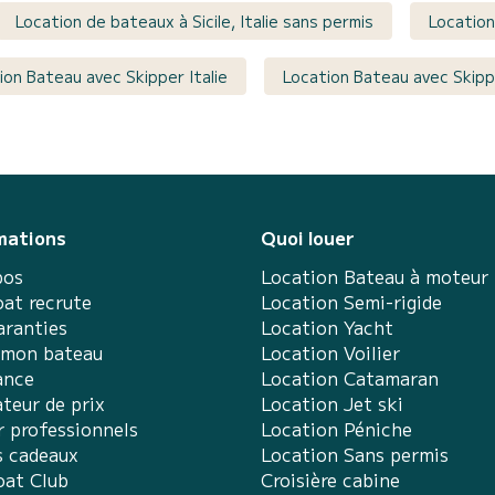
Location de bateaux à Sicile, Italie sans permis
Location
ion Bateau avec Skipper Italie
Location Bateau avec Skipp
mations
Quoi louer
pos
Location Bateau à moteur
at recrute
Location Semi-rigide
aranties
Location Yacht
 mon bateau
Location Voilier
ance
Location Catamaran
teur de prix
Location Jet ski
r professionnels
Location Péniche
s cadeaux
Location Sans permis
at Club
Croisière cabine