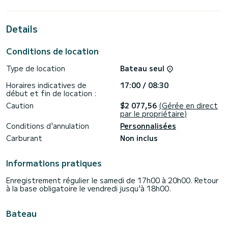
13 mètres. Vous pourrez accueillir jusqu'à 10 passagers en
croisière et profiter de ses 4 cabines au confort total.
Details
Pour votre confort, Adriatic Office dispose de 2 toilettes
avec douche
Conditions de location
Il dispose des équipements suivants : Pilote automatique,
Propulseur d'étrave, Enceintes, Prise USB, Douche de pont,
Type de location
Bateau seul
Plancha, Plateforme de bain.
Horaires indicatives de
17:00 / 08:30
Nous vous invitons à demander un devis directement via la
début et fin de location :
plateforme, nous vous recontacterons avec nos meilleures
Caution
$2 077,56
(Gérée en direct
par le propriétaire)
Conditions d'annulation
Personnalisées
Carburant
Non inclus
Informations pratiques
Enregistrement régulier le samedi de 17h00 à 20h00. Retour
à la base obligatoire le vendredi jusqu'à 18h00.
Bateau