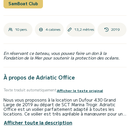
SamBoat Club
10 pers.
4 cabines
13,2 mètres
2019
En réservant ce bateau, vous pouvez faire un don à la
Fondation de la Mer pour soutenir la protection des océans.
À propos de Adriatic Office
Texte traduit automatiquement
Afficher le texte original
Nous vous proposons à la location un Dufour 430 Grand
Large de 2019 au départ de SCT Marina Trogir. Adriatic
Office est un voilier parfaitement adapté à toutes les
locations. Ce voilier est très agréable à manœuvrer pour une
croisière d'une semaine ou plus.
Afficher toute la description
Vous allez vivre une croisière exceptionnelle sur ce voilier de