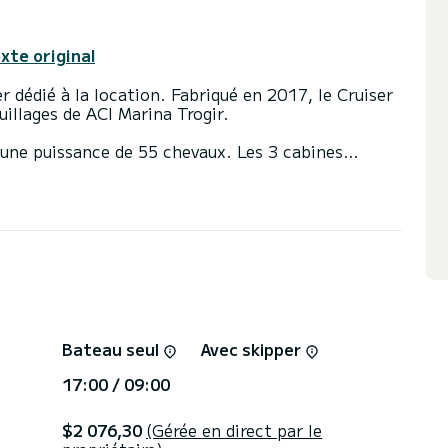
exte original
r dédié à la location. Fabriqué en 2017, le Cruiser
illages de ACI Marina Trogir.
r une puissance de 55 chevaux. Les 3 cabines
igation croisière.
e devis directement via la plateforme, nous
propositions.
Bateau seul
Avec skipper
17:00 / 09:00
$2 076,30
(Gérée en direct par le