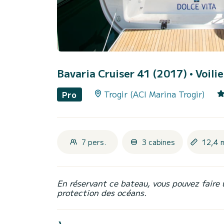
Bavaria Cruiser 41 (2017)
• Voili
Trogir (ACI Marina Trogir)
Pro
7 pers.
3 cabines
12,4 
En réservant ce bateau, vous pouvez faire 
protection des océans.