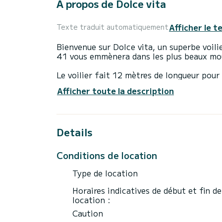
À propos de Dolce vita
Afficher le t
Texte traduit automatiquement
Bienvenue sur Dolce vita, un superbe voilie
41 vous emmènera dans les plus beaux mou
Le voilier fait 12 mètres de longueur pou
permettent d'accueillir 7 personnes en nav
Afficher toute la description
Nous vous invitions à faire une demande d
Details
reviendrons vers vous avec nos meilleures 
Conditions de location
Type de location
Horaires indicatives de début et fin de
location :
Caution