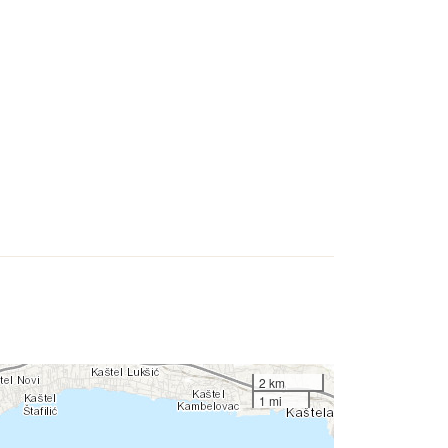
2 km
1 mi