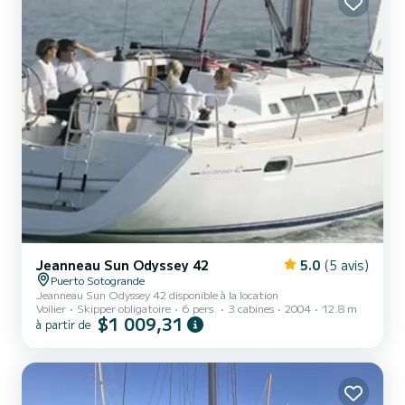
Jeanneau Sun Odyssey 42
5.0
(5 avis)
Puerto Sotogrande
Jeanneau Sun Odyssey 42 disponible à la location
Voilier
Skipper obligatoire
6 pers.
3 cabines
2004
12.8 m
$1 009,31
à partir de