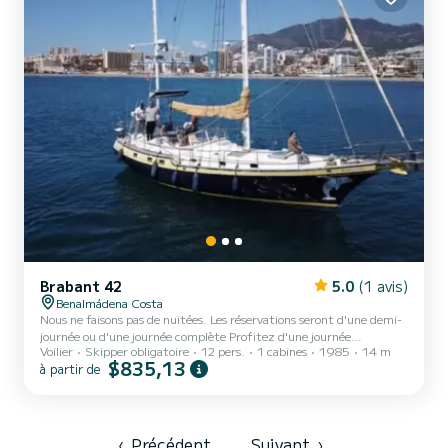
Brabant 42
5.0
(1 avis)
Benalmádena Costa
Nous ne faisons pas de nuitées. Les réservations seront d'une demi-
journée ou d'une journée complète Profitez d'une journée
Voilier
Skipper obligatoire
12 pers.
1 cabines
1985
14 m
inoubliable en naviguant dans les eaux de la Méditerranée le long de
$835,13
à partir de
la Costa del Sol de Malaga à bord de notre impressionnant voilier.
Pendant le voyage, des observations seront être tenté. des
dauphins, vous pouvez vous baigner tant que les conditions
météorologiques le permettent, vous êtes autorisé à apporter des
boissons, de la nourriture, votre propre musique sur une...
‹
Précédent
Suivant
›