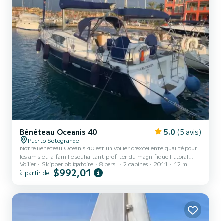
Bénéteau Oceanis 40
5.0
(5 avis)
Puerto Sotogrande
Notre Beneteau Oceanis 40 est un voilier d'excellente qualité pour
les amis et la famille souhaitant profiter du magnifique littoral
Voilier
Skipper obligatoire
8 pers.
2 cabines
2011
12 m
espagnol. Construit pour la simplicité, le plaisir et le confort, vous
$992,01
à partir de
ne serez pas déçu. Un bateau charter pour créer des souvenirs
sur….. Cabines x 3, 8 couchages, WC x 2 Longueur 12m.