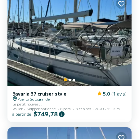
Bavaria 37 cruiser style
5.0
(1 avis)
Puerto Sotogrande
Le petit nouveau!
Voilier
Skipper optionnel
8 pers.
3 cabines
2020
11.3 m
$749,78
à partir de